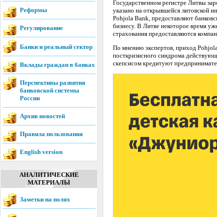
Государственном регистре Литвы зар
Реформы
указано на открывшейся литовской ин
Pohjola Bank, предоставляют банковс
бизнесу. В Литве некоторое время уж
Регулирование
страхования предоставляются компан
Банки и реальный сектор
По мнению экспертов, приход Pohjola
посткризисного синдрома действующ
скепсисом кредитуют предпринимате
Вклады граждан в банках
Перспективы развития
банковской системы
России
Архив новостей
Правила пользования
English version
АНАЛИТИЧЕСКИЕ
МАТЕРИАЛЫ
Заметки на полях