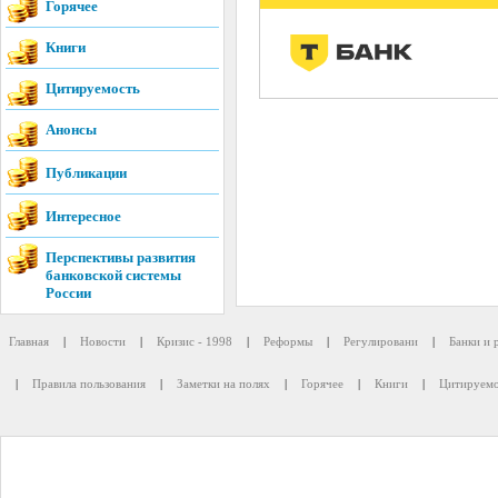
Горячее
Книги
Цитируемость
Анонсы
Публикации
Интересное
Перспективы развития
банковской системы
России
Главная
|
Новости
|
Кризис - 1998
|
Реформы
|
Регулировани
|
Банки и 
|
Правила пользования
|
Заметки на полях
|
Горячее
|
Книги
|
Цитируемо