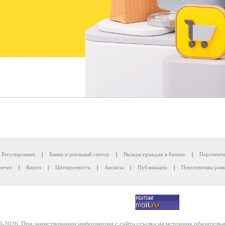
Регулировани
|
Банки и реальный сектор
|
Вклады граждан в банках
|
Перспекти
рячее
|
Книги
|
Цитируемость
|
Анонсы
|
Публикации
|
Перспективы разв
-2026. При заимствовании информации с сайта ссылка на источник обязательн