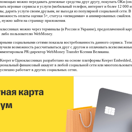
 помощью можно передавать денежные средства друг другу, покупать ОКи (он
вать игровые сервисы и услуги (мобильный телефон, интернет и более 12 000 и
ймы, дарить услуги своим друзьям, не выходя из популярной социальной сети. 
зможность оплаты оценки 5+, статуса «невидимки» и анимированных смайло
, нужно зайти на страницу приложения.
классниках можно через терминалы (в России и Украине), предоплаченной карт
, либо пользователю WebMoney.
ярными социальными сетями показала востребованность данного сервиса. Тепе
учили возможность рассчитываться друг с другом и оплачивать всевозможные 
комментировала PR-директор WebMoney Transfer Ксения Великина.
eper в Одноклассниках разработано на основе платформы Keeper Embedded, 
иональный финансовый аккаунт в любой социальной сети или многопользовате
успешно работает в других социальных сетях.