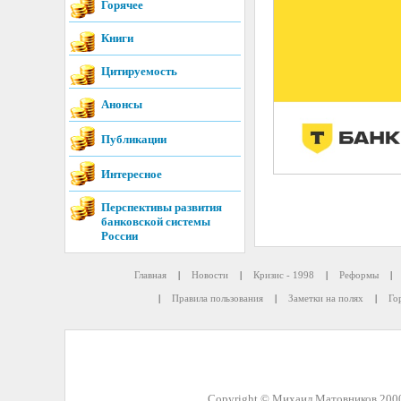
Горячее
Книги
Цитируемость
Анонсы
Публикации
Интересное
Перспективы развития
банковской системы
России
Главная
|
Новости
|
Кризис - 1998
|
Реформы
|
|
Правила пользования
|
Заметки на полях
|
Го
Copyright © Михаил Матовников 2000