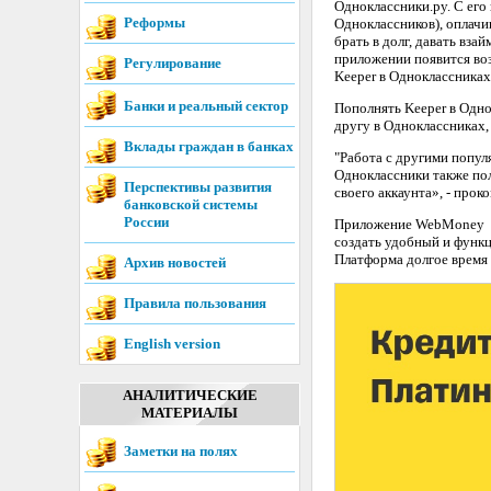
Одноклассники.ру. С его
Реформы
Одноклассников), оплачи
брать в долг, давать вза
приложении появится во
Регулирование
Keeper в Одноклассниках
Банки и реальный сектор
Пополнять Keeper в Одно
другу в Одноклассниках
Вклады граждан в банках
"Работа с другими попул
Одноклассники также пол
Перспективы развития
своего аккаунта», - про
банковской системы
России
Приложение WebMoney Ke
создать удобный и функц
Платформа долгое время 
Архив новостей
Правила пользования
English version
АНАЛИТИЧЕСКИЕ
МАТЕРИАЛЫ
Заметки на полях