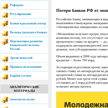
Реформы
Потери банков РФ от мош
Регулирование
Российские банки, занимающиеся выда
мошенников и вынуждены закладывать
Банки и реальный сектор
«Антикризисных инициативах ассоци
Вклады граждан в банках
«Мошенники получают кредит, покупа
возможна потому, что отсутствует си
Перспективы развития
процентную ставку по кредиту — до 
банковской системы
поддержать автопроизводителей, нео
России
дешевле, чем субсидирование ставки
Объем выданных в 2008 году автокре
Архив новостей
кредитам — более 700 млрд.
Правила пользования
Ассоциация подготовила проект закон
снизить ставку по автокредитам на 
процентной ставки по автокредитам 
English version
рублей. Менее чем трети этой суммы 
составлять до 5 млрд рублей ежегодно
полагают авторы проекта.
АНАЛИТИЧЕСКИЕ
МАТЕРИАЛЫ
Заметки на полях