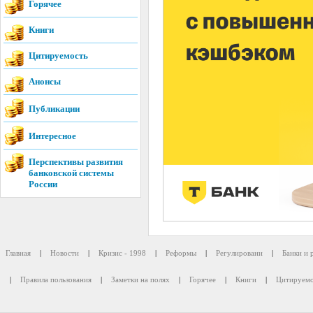
Горячее
Книги
Цитируемость
Анонсы
Публикации
Интересное
Перспективы развития
банковской системы
России
Главная
|
Новости
|
Кризис - 1998
|
Реформы
|
Регулировани
|
Банки и 
|
Правила пользования
|
Заметки на полях
|
Горячее
|
Книги
|
Цитируемо