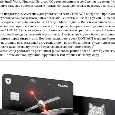
пе Small World Financial Services. Об этом говорится в сообщении платежной 
олило открыть дополнительные пункты отправки денежных переводов по сис
чно плодотворным месяцем для уплотнения сети CONTACT в Европе, - прокомм
Русславбанка (расчетного банка платежной системы) Николай Гусман. - В пер
с одним из крупнейших банков Греции Marfin Egnatia Bank и компанией Mone
расширило присутствие системы в этой стране. Теперь к сети подключилась Sm
гам CONTACT во всех офисах этой многофилиальной группы компаний. Европа 
оссиян благодаря развитой туристической инфраструктуре и большим социа
щимся перед мигрантами. Поэтому расширение сети CONTACT в европейском 
 с постоянно возрастающей актуальностью и востребованностью услуг систе
чивать количество пунктов обслуживания в европейском секторе".
rvices Group работает на розничном финансовом рынке более 50 лет. Группа ко
ше 1,5 тыс агентов, функционирующих в 100 странах по всему миру.