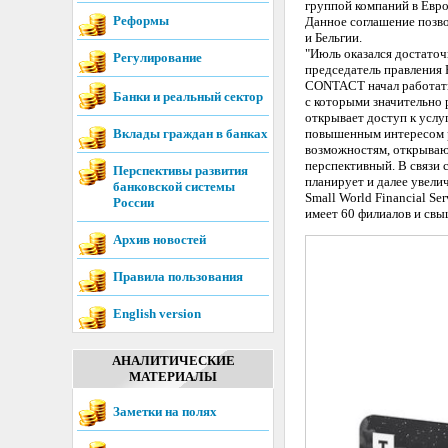
группой компаний в Евро
Реформы
Данное соглашение позв
и Бельгии.
"Июль оказался достато
Регулирование
председатель правления 
CONTACT начал работать 
Банки и реальный сектор
с которыми значительно 
открывает доступ к услу
Вклады граждан в банках
повышенным интересом р
возможностям, открываю
перспективный. В связи
Перспективы развития
планирует и далее увели
банковской системы
Small World Financial Se
России
имеет 60 филиалов и свы
Архив новостей
Правила пользования
English version
АНАЛИТИЧЕСКИЕ
МАТЕРИАЛЫ
Заметки на полях