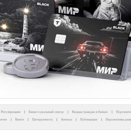
Регулировани
|
Банки и реальный сектор
|
Вклады граждан в банках
|
Перспекти
рячее
|
Книги
|
Цитируемость
|
Анонсы
|
Публикации
|
Перспективы разв