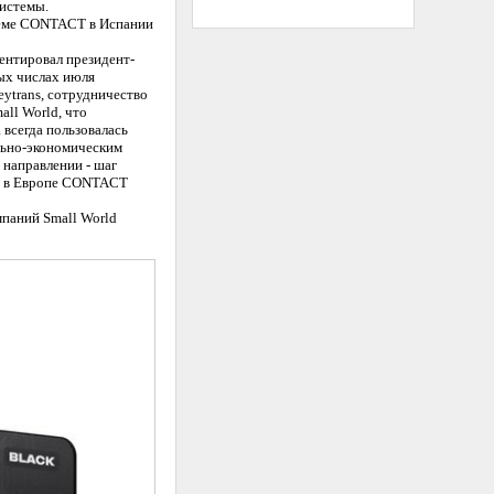
системы.
теме CONTACT в Испании
ентировал президент-
вых числах июля
ytrans, сотрудничество
all World, что
всегда пользовалась
льно-экономическим
направлении - шаг
мы в Европе CONTACT
мпаний Small World