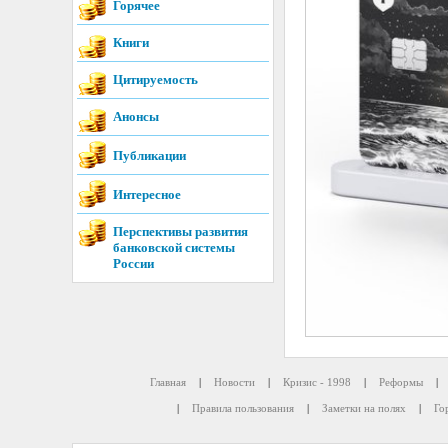
Горячее
Книги
Цитируемость
Анонсы
Публикации
Интересное
Перспективы развития
банковской системы
России
Главная
|
Новости
|
Кризис - 1998
|
Реформы
|
|
Правила пользования
|
Заметки на полях
|
Го