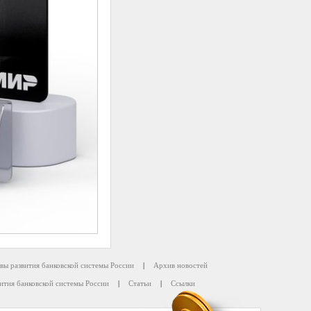
вы развития банковской системы России
|
Архив новостей
ития банковской системы России
|
Статьи
|
Ссылки