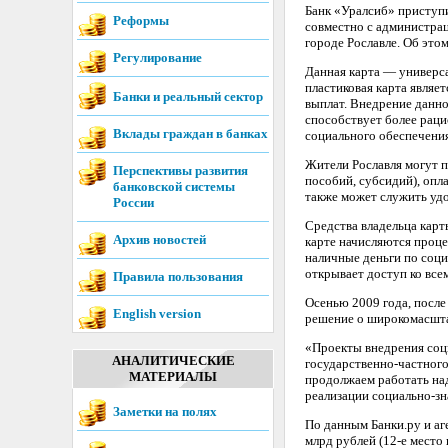
Банк «Уралсиб» приступи
Реформы
совместно с администрац
городе Рославле. Об это
Регулирование
Данная карта — универс
пластиковая карта являе
Банки и реальный сектор
выплат. Внедрение данн
способствует более рац
Вклады граждан в банках
социального обеспечения
Жители Рославля могут п
Перспективы развития
пособий, субсидий), опл
банковской системы
также может служить удо
России
Средства владельца карт
Архив новостей
карте начисляются проце
наличные деньги по соци
открывает доступ ко все
Правила пользования
Осенью 2009 года, после
English version
решение о широкомасшта
«Проекты внедрения соц
АНАЛИТИЧЕСКИЕ
государственно-частного
МАТЕРИАЛЫ
продолжаем работать на
реализации социально-з
Заметки на полях
По данным Банки.ру и аг
млрд рублей (12-е место