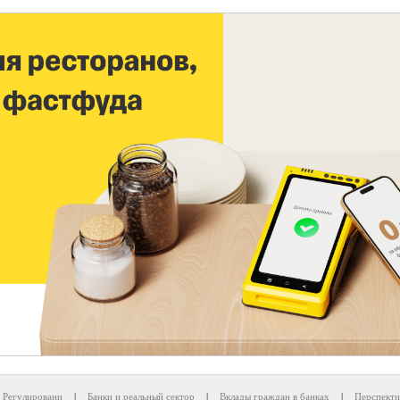
Регулировани
|
Банки и реальный сектор
|
Вклады граждан в банках
|
Перспекти