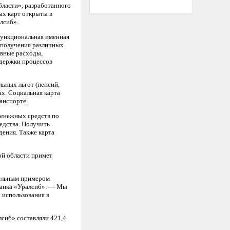
бласти», разработанного
ых карт открыты в
лсиб».
функциональная именная
я получения различных
ивные расходы,
здержки процессов
льных льгот (пенсий,
ах. Социальная карта
анспорте.
денежных средств по
едства. Получить
дения. Также карта
ой области примет
тельным примером
 банка «Уралсиб». — Мы
 использования в
лсиб» составляли 421,4