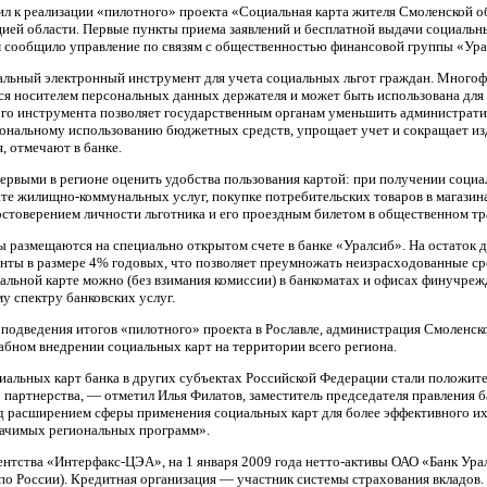
л к реализации «пилотного» проекта «Социальная карта жителя Смоленской о
ией области. Первые пункты приема заявлений и бесплатной выдачи социальн
м сообщило управление по связям с общественностью финансовой группы «Ура
альный электронный инструмент для учета социальных льгот граждан. Много
тся носителем персональных данных держателя и может быть использована дл
ого инструмента позволяет государственным органам уменьшить администрат
иональному использованию бюджетных средств, упрощает учет и сокращает и
, отмечают в банке.
ервыми в регионе оценить удобства пользования картой: при получении социа
ате жилищно-коммунальных услуг, покупке потребительских товаров в магазин
стоверением личности льготника и его проездным билетом в общественном тр
ы размещаются на специально открытом счете в банке «Уралсиб». На остаток 
нты в размере 4% годовых, что позволяет преумножать неизрасходованные ср
альной карте можно (без взимания комиссии) в банкоматах и офисах финучреж
му спектру банковских услуг.
 подведения итогов «пилотного» проекта в Рославле, администрация Смоленск
бном внедрении социальных карт на территории всего региона.
иальных карт банка в других субъектах Российской Федерации стали положи
 партнерства, — отметил Илья Филатов, заместитель председателя правления
д расширением сферы применения социальных карт для более эффективного их
начимых региональных программ».
ентства «Интерфакс-ЦЭА», на 1 января 2009 года нетто-активы ОАО «Банк Ура
 по России). Кредитная организация — участник системы страхования вкладов.