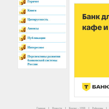
Горячее
Книги
Цитируемость
Анонсы
Публикации
Интересное
Перспективы развития
банковской системы
России
Главная
|
Новости
|
Кризис - 1998
|
Реформы
|