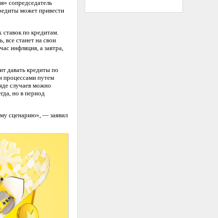
ия» сопредседатель
кредиты может привести
 ставок по кредитам.
, все станет на свои
ас инфляция, а завтра,
ит давать кредиты по
ми процессами путем
ряде случаев можно
гда, но в период
ому сценарию», — заявил