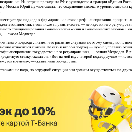
ансирование. На встрече президента РФ с руководством фракции «Единая Росс
мэр Москвы Юрий Лужков сказал, что сохранение высокого уровня ставок на 
.
уществует два подхода к формированию ставок рефинансирования, процентных
деляется многими, в том числе в правительстве, — не надо ничего регулировать
ального функционирования экономической жизни и экономических законов. Сейч
», — сказал Медведев.
ики такого подхода считают, что развитие ситуации по этому сценарию позвол
 можно относиться к жизни. Но есть и второй подход — нужно управлять эти
 софинансирования, государственного регулирования», — заявил Медведев. В 
кредитную ставку, сказал он. «Вот на мой вкус: второй подход лучше — не все
ежуток времени», — сказал глава государства.
тавками не надо, но в трудной ситуации они должны осуществляться по друг