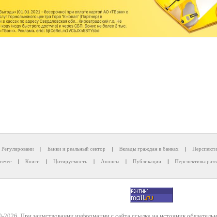
Регулировани
|
Банки и реальный сектор
|
Вклады граждан в банках
|
Перспекти
рячее
|
Книги
|
Цитируемость
|
Анонсы
|
Публикации
|
Перспективы разв
-2026. При заимствовании информации с сайта ссылка на источник обязательн