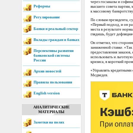
через госзаказы и софин
Реформы
высшего совета партии, 
к массовому банкротству
Регулирование
По словам президента, с
«Первый подход, и он раз
Банки и реальный сектор
места в результате норм
глядишь, будет дефляция
Вклады граждан в банках
Он отметил, что сторонн
заниженной ставке. «Так
Перспективы развития
предоставления заказов,
банковской системы
использовать и льготную 
России
кризиса, в короткий пром
«Управлять кредитными с
Архив новостей
Медведев.
Правила пользования
English version
АНАЛИТИЧЕСКИЕ
МАТЕРИАЛЫ
Заметки на полях