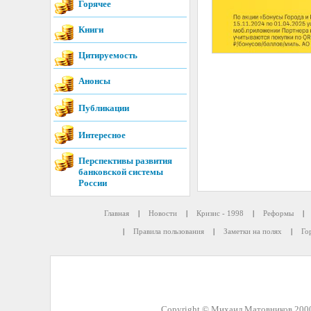
Горячее
Книги
Цитируемость
Анонсы
Публикации
Интересное
Перспективы развития
банковской системы
России
Главная
|
Новости
|
Кризис - 1998
|
Реформы
|
|
Правила пользования
|
Заметки на полях
|
Го
Copyright © Михаил Матовников 2000