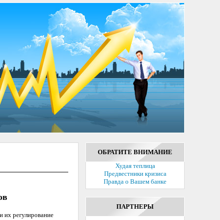
ОБРАТИТЕ ВНИМАНИЕ
Худая теплица
Предвестники кризиса
Правда о Вашем банке
ов
ПАРТНЕРЫ
и их регулирование