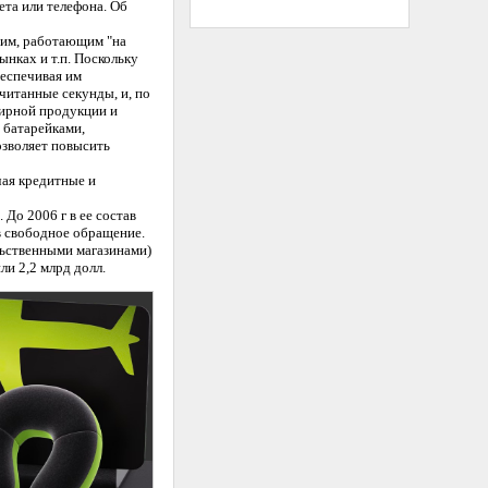
та или телефона. Об
щим, работающим "на
ынках и т.п. Поскольку
беспечивая им
читанные секунды, и, по
нирной продукции и
 батарейками,
озволяет повысить
чая кредитные и
 До 2006 г в ее состав
 в свободное обращение.
льственными магазинами)
ли 2,2 млрд долл.