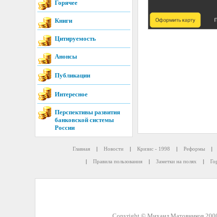
Горячее
Книги
Цитируемость
Анонсы
Публикации
Интересное
Перспективы развития
банковской системы
России
Главная
|
Новости
|
Кризис - 1998
|
Реформы
|
|
Правила пользования
|
Заметки на полях
|
Го
Copyright © Михаил Матовников 2000