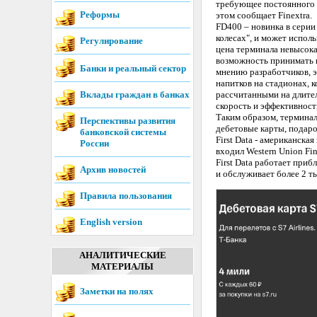
требующее постоянного 
Реформы
этом сообщает Finextra.
FD400 – новинка в серии
колесах", и может исполь
Регулирование
цена терминала невысока
возможность принимать п
Банки и реальный сектор
мнению разработчиков, э
напитков на стадионах, 
Вклады граждан в банках
рассчитанными на длител
скорость и эффективност
Таким образом, терминал
Перспективы развития
дебетовые карты, подаро
банковской системы
First Data - американска
России
входил Western Union Fin
First Data работает при
Архив новостей
и обслуживает более 2 ты
Правила пользования
English version
АНАЛИТИЧЕСКИЕ
МАТЕРИАЛЫ
Заметки на полях