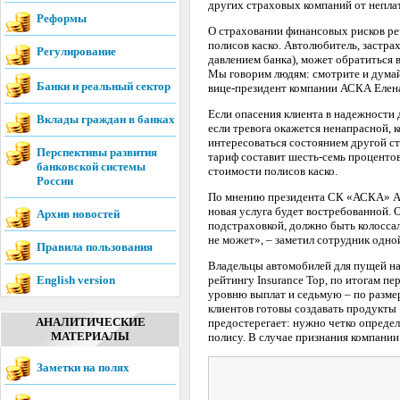
других страховых компаний от непла
Реформы
О страховании финансовых рисков реч
полисов каско. Автолюбитель, застра
Регулирование
давлением банка), может обратиться
Мы говорим людям: смотрите и думай
Банки и реальный сектор
вице-президент компании АСКА Елен
Если опасения клиента в надежности 
Вклады граждан в банках
если тревога окажется ненапрасной, 
интересоваться состоянием другой ст
Перспективы развития
тариф составит шесть-семь проценто
банковской системы
стоимости полисов каско.
России
По мнению президента СК «АСКА» Алек
новая услуга будет востребованной. 
Архив новостей
подстраховкой, должно быть колоссал
не может», – заметил сотрудник одно
Правила пользования
Владельцы автомобилей для пущей на
English version
рейтингу Insurance Top, по итогам п
уровню выплат и седьмую – по разме
клиентов готовы создавать продукты 
АНАЛИТИЧЕСКИЕ
предостерегает: нужно четко опреде
МАТЕРИАЛЫ
полису. В случае признания компании
Заметки на полях