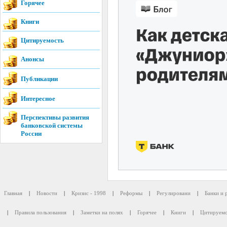
Горячее
Книги
Цитируемость
Анонсы
Публикации
Интересное
Перспективы развития
банковской системы
России
Главная
|
Новости
|
Кризис - 1998
|
Реформы
|
Регулировани
|
Банки и 
|
Правила пользования
|
Заметки на полях
|
Горячее
|
Книги
|
Цитируемо