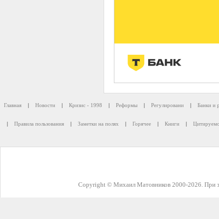
Главная
|
Новости
|
Кризис - 1998
|
Реформы
|
Регулировани
|
Банки и 
|
Правила пользования
|
Заметки на полях
|
Горячее
|
Книги
|
Цитируемо
Copyright © Михаил Матовников 2000-2026. При з