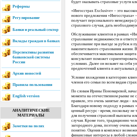
будет оказывать страховые услуги кл
Реформы
«Ингосстрах Exclusive» – это высок
нового предложения «Ингосстраха» –
Регулирование
получает персонального менеджера (
страхового случая, дать необходиму
Банки и реальный сектор
Обслуживание клиентов в рамках «Инг
страхование недвижимости и ответств
Вклады граждан в банках
страхование при выезде за рубеж и 
накопительного страхования жизни. 
Перспективы развития
обеспечивается максимальная защит
банковской системы
консультант поможет сориентировать
России
условиях. Далее он возьмет на себя 
предпочтений клиента и актуальных р
Архив новостей
Условие вхождения в категорию клиен
членов его семьи по всем видам стра
Правила пользования
По словам Ирины Пономаревой, нача
English version
момента на отечественном рынке не 
правило, это очень занятые люди - в
Благодаря новому подходу в рамках 
АНАЛИТИЧЕСКИЕ
ценный ресурс - время, поскольку не
МАТЕРИАЛЫ
для получения страховой выплаты ил
случая. Кроме того, традиционно чел
загородного дома, поэтому очень важ
Заметки на полях
понятно. Оценив в комплексе возмож
финансовые интересы в любой сложн