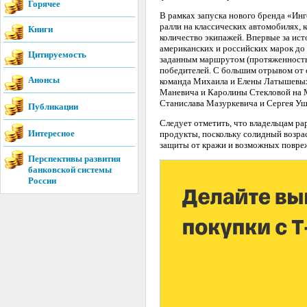
Горячее
В рамках запуска нового бренда «Ин
ралли на классических автомобилях, 
Книги
количество экипажей. Впервые за ис
американских и российских марок до
Цитируемость
заданным маршрутом (протяженность 
победителей. С большим отрывом от 
Анонсы
команда Михаила и Елены Латышевых,
Маневича и Каролины Стекловой на M
Станислава Мазуркевича и Сергея Уша
Публикации
Следует отметить, что владельцам р
Интересное
продукты, поскольку солидный возра
защиты от кражи и возможных повре
Перспективы развития
банковской системы
России