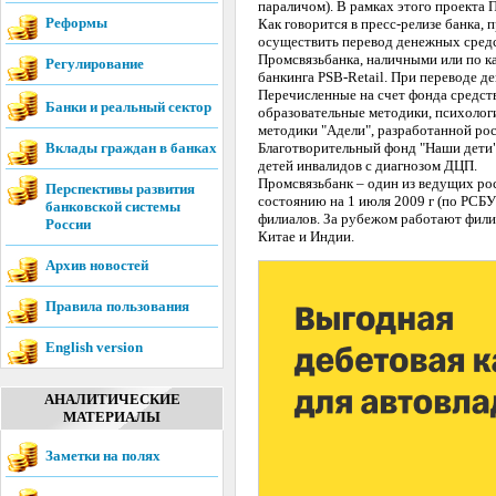
параличом). В рамках этого проекта 
Реформы
Как говорится в пресс-релизе банка
осуществить перевод денежных сред
Промсвязьбанка, наличными или по к
Регулирование
банкинга PSB-Retail. При переводе д
Перечисленные на счет фонда средст
Банки и реальный сектор
образовательные методики, психологи
методики "Адели", разработанной ро
Вклады граждан в банках
Благотворительный фонд "Наши дети" 
детей инвалидов с диагнозом ДЦП.
Промсвязьбанк – один из ведущих рос
Перспективы развития
состоянию на 1 июля 2009 г (по РСБУ
банковской системы
филиалов. За рубежом работают филиа
России
Китае и Индии.
Архив новостей
Правила пользования
English version
АНАЛИТИЧЕСКИЕ
МАТЕРИАЛЫ
Заметки на полях