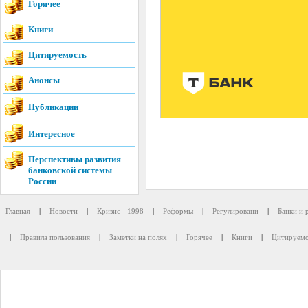
Горячее
Книги
Цитируемость
Анонсы
Публикации
Интересное
Перспективы развития
банковской системы
России
Главная
|
Новости
|
Кризис - 1998
|
Реформы
|
Регулировани
|
Банки и 
|
Правила пользования
|
Заметки на полях
|
Горячее
|
Книги
|
Цитируемо