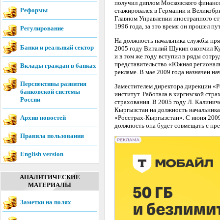
получил диплом Московского финанс
Реформы
стажировался в Германии и Великобри
Главном Управлении иностранного ст
1996 года, за это время он прошел п
Регулирование
На должность начальника службы пр
Банки и реальный сектор
2005 году Виталий Щукин окончил К
и в том же году вступил в ряды сотр
представительство «Южная региональ
Вклады граждан в банках
рекламе. В мае 2009 года назначен 
Перспективы развития
Заместителем директора дирекции «Р
банковской системы
институт. Работала в киргизской стр
России
страхования. В 2005 году Л. Калинич
Кыргызстан на должность начальника
Архив новостей
«Росстрах-Кыргызстан». С июня 2009
должность она будет совмещать с пр
Правила пользования
English version
АНАЛИТИЧЕСКИЕ
МАТЕРИАЛЫ
Заметки на полях