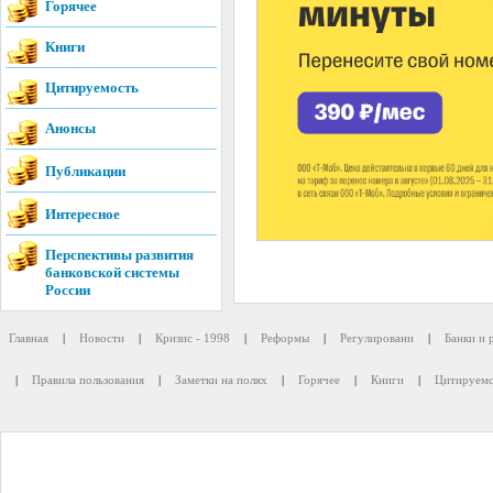
Горячее
Книги
Цитируемость
Анонсы
Публикации
Интересное
Перспективы развития
банковской системы
России
Главная
|
Новости
|
Кризис - 1998
|
Реформы
|
Регулировани
|
Банки и 
|
Правила пользования
|
Заметки на полях
|
Горячее
|
Книги
|
Цитируемо