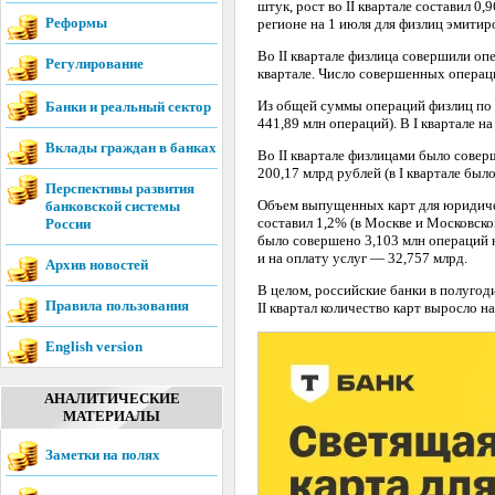
штук, рост во II квартале составил 0
Реформы
регионе на 1 июля для физлиц эмитиро
Во II квартале физлица совершили опе
Регулирование
квартале. Число совершенных операци
Из общей суммы операций физлиц по к
Банки и реальный сектор
441,89 млн операций). В I квартале 
Вклады граждан в банках
Во II квартале физлицами было совер
200,17 млрд рублей (в I квартале бы
Перспективы развития
Объем выпущенных карт для юридическ
банковской системы
составил 1,2% (в Москве и Московской
России
было совершено 3,103 млн операций 
и на оплату услуг — 32,757 млрд.
Архив новостей
В целом, российские банки в полугод
Правила пользования
II квартал количество карт выросло н
English version
АНАЛИТИЧЕСКИЕ
МАТЕРИАЛЫ
Заметки на полях