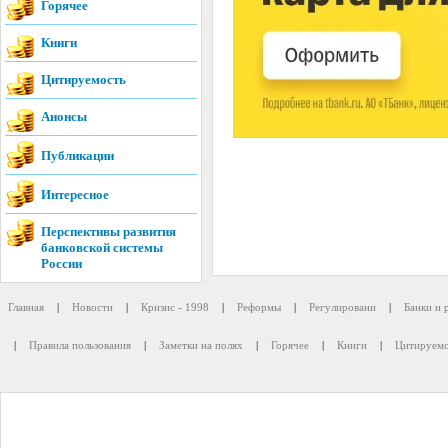
Горячее
Книги
Цитируемость
Анонсы
Публикации
Интересное
Перспективы развития
банковской системы
России
Главная
|
Новости
|
Кризис - 1998
|
Реформы
|
Регулировани
|
Банки и 
|
Правила пользования
|
Заметки на полях
|
Горячее
|
Книги
|
Цитируемо