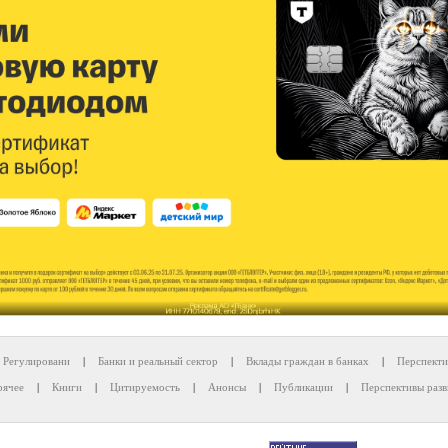
Регулировани
|
Банки и реальный сектор
|
Вклады граждан в банках
|
Перспекти
рячее
|
Книги
|
Цитируемость
|
Анонсы
|
Публикации
|
Перспективы разв