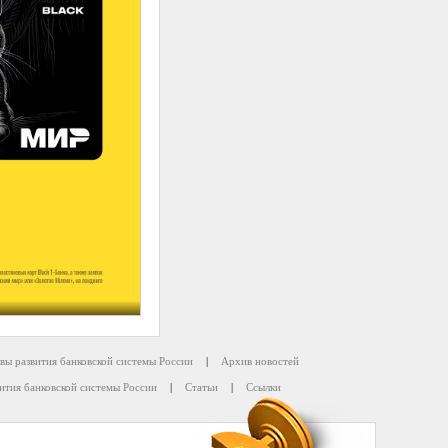
вы развития банковской системы России
|
Архив новостей
ития банковской системы России
|
Статьи
|
Ссылки