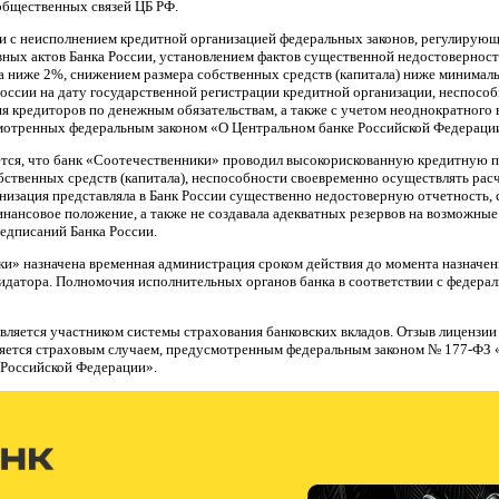
общественных связей ЦБ РФ.
зи с неисполнением кредитной организацией федеральных законов, регулирую
вных актов Банка России, установлением фактов существенной недостовернос
 ниже 2%, снижением размера собственных средств (капитала) ниже минималь
оссии на дату государственной регистрации кредитной организации, неспосо
я кредиторов по денежным обязательствам, а также с учетом неоднократного 
мотренных федеральным законом «О Центральном банке Российской Федерации 
тся, что банк «Соотечественники» проводил высокорискованную кредитную по
бственных средств (капитала), неспособности своевременно осуществлять расч
анизация представляла в Банк России существенно недостоверную отчетность
нансовое положение, а также не создавала адекватных резервов на возможные 
едписаний Банка России.
и» назначена временная администрация сроком действия до момента назначен
идатора. Полномочия исполнительных органов банка в соответствии с федера
вляется участником системы страхования банковских вкладов. Отзыв лицензии
ляется страховым случаем, предусмотренным федеральным законом № 177-ФЗ 
 Российской Федерации».