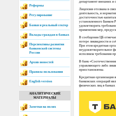
департамент внешних и 
Реформы
Лицензия отозвана в свя
деятельность, и нормати
Регулирование
достаточностью капитала
установленного Банком Р
Банки и реальный сектор
удовлетворить требовани
применения мер, предус
Вклады граждан в банках
В сообщении ЦБ отмечае
потере ликвидности и со
Перспективы развития
При этом кредитная орг
банковской системы
неудовлетворительное фи
России
исполняла требования пр
В банк «Соотечественник
Архив новостей
управляющего либо ликв
приостановлены.
Правила пользования
Кредитная организация я
English version
банковских операций яв
физических лиц в банках
АНАЛИТИЧЕСКИЕ
МАТЕРИАЛЫ
Заметки на полях