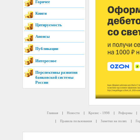
Горячее
Книги
Цитируемость
Анонсы
Публикации
Интересное
Перспективы развития
банковской системы
России
Главная
|
Новости
|
Кризис - 1998
|
Реформы
|
|
Правила пользования
|
Заметки на полях
|
Го