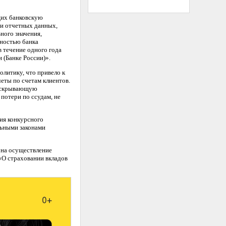
щих банковскую
ти отчетных данных,
ного значения,
бностью банка
в течение одного года
(Банке России)».
литику, что привело к
еты по счетам клиентов.
, скрывающую
потери по ссудам, не
ия конкурсного
льными законами
 на осуществление
«О страховании вкладов