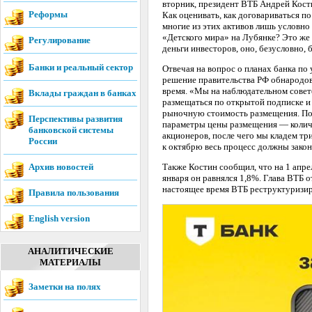
вторник, президент ВТБ Андрей Кости
Реформы
Как оценивать, как договариваться п
многие из этих активов лишь условно
«Детского мира» на Лубянке? Это же 
Регулирование
деньги инвесторов, оно, безусловно, 
Банки и реальный сектор
Отвечая на вопрос о планах банка по
решение правительства РФ обнародов
время. «Мы на наблюдательном совете
Вклады граждан в банках
размещаться по открытой подписке и
рыночную стоимость размещения. Пос
Перспективы развития
параметры цены размещения — количе
банковской системы
акционеров, после чего мы кладем тр
России
к октябрю весь процесс должны закон
Архив новостей
Также Костин сообщил, что на 1 апре
января он равнялся 1,8%. Глава ВТБ 
настоящее время ВТБ реструктуризир
Правила пользования
English version
АНАЛИТИЧЕСКИЕ
МАТЕРИАЛЫ
Заметки на полях