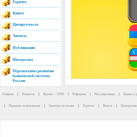
Горячее
Книги
Цитируемость
Анонсы
Публикации
Интересное
Перспективы развития
банковской системы
России
Главная
|
Новости
|
Кризис - 1998
|
Реформы
|
Регулировани
|
Банки и 
|
Правила пользования
|
Заметки на полях
|
Горячее
|
Книги
|
Цитируемо