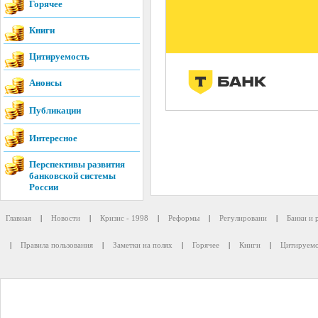
Горячее
Книги
Цитируемость
Анонсы
Публикации
Интересное
Перспективы развития
банковской системы
России
Главная
|
Новости
|
Кризис - 1998
|
Реформы
|
Регулировани
|
Банки и 
|
Правила пользования
|
Заметки на полях
|
Горячее
|
Книги
|
Цитируемо