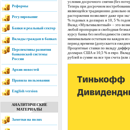
условия досрочного снятия (без потер
Реформы
Теперь при досрочном востребовании
являющейся традиционно довольно ни
расторжения позволяют даже при экст
Регулирование
% годовых в долларах и 10, 5 % годо
Вклад «Мультивалютный» – это возмо
Банки и реальный сектор
любой пропорции и свободная безнал
курсу банка без необходимости сняти
Вклады граждан в банках
минимальным остаткам на каждом из 
период времени (допускается ежеднев
Процентные ставки по вкладу диффере
Перспективы развития
долларах США и 10,5 % в евро. Вклад
банковской системы
рублей в сумме на все три счета (или 
России
Архив новостей
Правила пользования
English version
АНАЛИТИЧЕСКИЕ
МАТЕРИАЛЫ
Заметки на полях