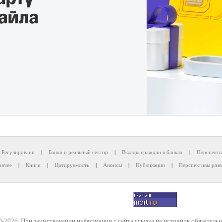
Регулировани
|
Банки и реальный сектор
|
Вклады граждан в банках
|
Перспекти
рячее
|
Книги
|
Цитируемость
|
Анонсы
|
Публикации
|
Перспективы разв
-2026. При заимствовании информации с сайта ссылка на источник обязательн