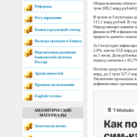
Общая величина обязател
Реформы
трлн 208,2 млрд рублей 
В целом за I полугодие д
Регулирование
111,1 млрд рублей. В ст
Определяющее влияние к
Банки и реальный сектор
финансов РФ и финансовы
прироста данного показат
Вклады граждан в банках
За I полугодие зафиксир
2,9%, или на 55,8 млрд 
Перспективы развития
на 1 июля. Доля рублевы
банковской системы
период снизилась с 65,7
России
Остатки средств на расче
Архив новостей
млрд, до 2 трлн 527,1 мл
Увеличение произошло в 
нефинансовых организаци
Правила пользования
English version
АНАЛИТИЧЕСКИЕ
МАТЕРИАЛЫ
Заметки на полях