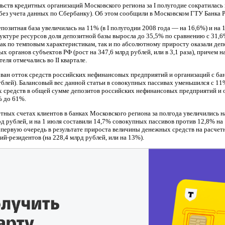
ьств кредитных организаций Московского региона за I полугодие сократилась 
(без учета данных по Сбербанку). Об этом сообщили в Московском ГТУ Банка 
епозитная база увеличилась на 11% (в I полугодии 2008 года — на 16,6%) и на 
руктуре ресурсов доля депозитной базы выросла до 35,5% по сравнению с 31,6%
ак по темповым характеристикам, так и по абсолютному приросту оказали де
х органов субъектов РФ (рост на 347,6 млрд рублей, или в 3,1 раза), причем 
еля отмечались во II квартале.
ован отток средств российских нефинансовых предприятий и организаций с бан
рублей). Балансовый вес данной статьи в совокупных пассивах уменьшился с 11
х средств в общей сумме депозитов российских нефинансовых предприятий и 
% до 61%.
тных счетах клиентов в банках Московского региона за полгода увеличились на
рд рублей, и на 1 июля составили 14,7% совокупных пассивов против 12,8% на 
первую очередь в результате прироста величины денежных средств на расчет
й-резидентов (на 228,4 млрд рублей, или на 13%).