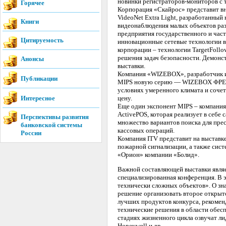
новинки регистраторов-мониторов с 
Горячее
Корпорация «Скайрос» представит в
VideoNet Extra Light, разработанный
Книги
видеонаблюдения малых объектов раз
предприятия государственного и част
Цитируемость
инновационные сетевые технологии в
корпорации – технологии TargetFollo
решения задач безопасности. Демонст
Анонсы
выставки.
Компания «WIZEBOX», разработчик и 
Публикации
MIPS новую серию — WIZEBOX ФРЕШ
условиях умеренного климата и сочет
Интересное
цену.
Еще один экспонент MIPS – компания
ActivePOS, которая реализует в себ
Перспективы развития
множество вариантов поиска для пре
банковской системы
кассовых операций.
России
Компания ITV представит на выставк
пожарной сигнализации, а также сис
«Орион» компании «Болид».
Важной составляющей выставки являе
специализированная конференция. В 
технически сложных объектов». О зн
решение организовать второе открыт
лучших продуктов конкурса, рекоме
технические решения в области обес
стадиях жизненного цикла озвучат л
Honeywell и др.