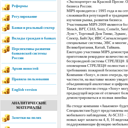
«Экспоцентре» на Красной Пресне. О
Реформы
бизнеса России.
MIPS проводится с 1995 года и на се
сложившейся репутацией и традициям
Регулирование
изучения рынка, развития бизнеса.
Участниками MIPS 2009 являются боле
Банки и реальный сектор
Shrack, BPT, CIAS, Sony, Comelit, Sat
Луис+, Торговый Дом Тинко, Эдванс, 
Вклады граждан в банках
Спектр, БайтЭрг, ИВС-Сигналспецавто
специальные системы, ЭВС и многие д
Великобритания, Китай, Тайвань.
Перспективы развития
Ежегодно участники MIPS демонстрир
банковской системы
приготовили рекордное количество н
России
беспроводной системы СТРЕЛЕЦ®. Бл
оповещения СТРЕЛЕЦ® полностью соо
Архив новостей
требованиях пожарной безопасности»,
Компания «Sony», в свою очередь, п
Правила пользования
частности, на выставке можно увиде
объединяющей аналоговые и цифровы
Также посетители стенда «Sony» мог
English version
предыдущей версии её отличают боле
демонстрироваться и полная линейка
АНАЛИТИЧЕСКИЕ
На стенде компании «Акьюмен» будет
МАТЕРИАЛЫ
Специалистам будут представлены но
мобильного наблюдения; Ai-SC333 – 3
Заметки на полях
новых карт захвата на 4, 8, 16 виде
поддерживающие функцию мобильного