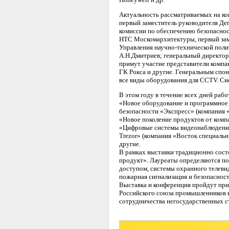
Актуальность рассматриваемых на ко
первый заместитель руководителя Де
комиссии по обеспечению безопаснос
НТС Москомархитектуры, первый зам
Управления научно-технической поли
А.Н.Дмитриев; генеральный директо
примут участие представители компа
ГК Рокса и другие. Генеральным спо
все виды оборудования для CCTV. Си
В этом году в течение всех дней раб
«Новое оборудование и программное
безопасности «Экспресс» (компания «
«Новое поколение продуктов от комп
«Цифровые системы видеонаблюдения
Trezor» (компания «Восток специальн
другие.
В рамках выставки традиционно сос
продукт». Лауреаты определяются по
доступом, системы охранного телеви
пожарная сигнализация и безопасност
Выставка и конференция пройдут пр
Российского союза промышленников 
сотрудничества негосударственных с