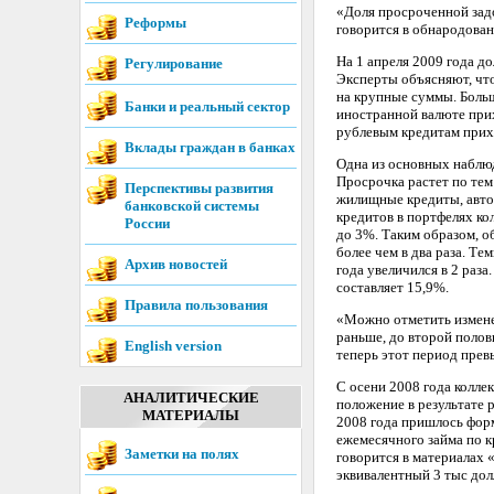
«Доля просроченной зад
Реформы
говорится в обнародован
На 1 апреля 2009 года д
Регулирование
Эксперты объясняют, чт
на крупные суммы. Боль
Банки и реальный сектор
иностранной валюте прих
рублевым кредитам прих
Вклады граждан в банках
Одна из основных наблю
Просрочка растет по тем
Перспективы развития
жилищные кредиты, авто
банковской системы
кредитов в портфелях кол
России
до 3%. Таким образом, о
более чем в два раза. Т
Архив новостей
года увеличился в 2 раза
составляет 15,9%.
Правила пользования
«Можно отметить измене
раньше, до второй полов
English version
теперь этот период пре
С осени 2008 года колл
АНАЛИТИЧЕСКИЕ
положение в результате 
МАТЕРИАЛЫ
2008 года пришлось фор
ежемесячного займа по к
Заметки на полях
говорится в материалах
эквивалентный 3 тыс долл