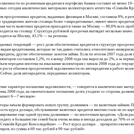
олженности по розничным кредитам в портфелях банков составит не менее 10
ных сегодня аналитических материалах коллекторского агентства «Секвойя К
оля просроченных кредитов, выданных физлицам в Москве, составила 9%, в ре
о традиционно жители столицы более «закредитованы», имеют много кредитов
шая часть валютных кредитов приходится также на Москву — 80,6% всех про
одится на столицу. Структура рублевой просрочки выглядит несколько иначе:
одится на Москву, 43,1% — на регионы.
даемых тенденций — рост доли обеспеченных кредитов в структуре просроче
 видам кредитования, которые не так давно считались относительно низкорис
кредиты, другие обеспеченные залогом займы. Если по итогам 2007 года дол
лекторов составляла 1,2%, то к концу 2008 года она выросла до 2%, а за перв
бъем передачи ипотеки на взыскание коллекторам с начала 2008 года до текущ
емп роста объемов просроченной задолженности по автокредитам в работе колле
. Сейчас доля автокредитов, переданных коллекторам,
ние характера погашения задолженности, — говорится в аналитических матер
ины 2008 года, на окончательное погашение долга уходило со стороны должни
вышает 6—7 месяцев».
екторы начали формировать новую группу должников — по валютным займам. П
роста курса доллара, обслуживание валютных кредитов многим стало не по кар
мирование еще одной группы должников — по ипотечным кредитам. «Доля ра
редиту в большинстве семей была очень велика и иногда доходила до 70% от 
 «Секвойя Кредит Консолидейшн». — Рост курса доллара… превратил ежемеся
аров, из суммы в 69 тыс рублей в 99 тыс рублей».