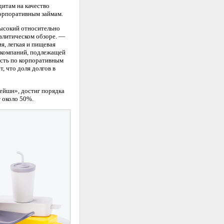
дитам на качество
корпоративным займам.
высокий относительно
алитическом обзоре. —
я, легкая и пищевая
 компаний, подлежащей
ость по корпоративным
, что доля долгов в
ейшн», достиг порядка
 около 50%.