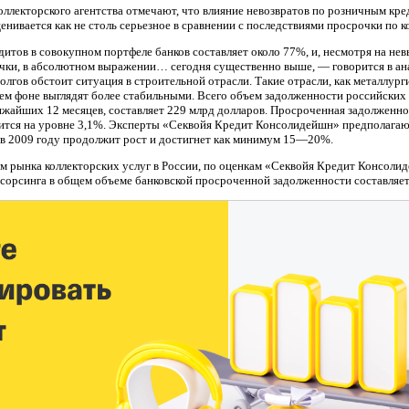
коллекторского агентства отмечают, что влияние невозвратов по розничным кре
енивается как не столь серьезное в сравнении с последствиями просрочки по 
итов в совокупном портфеле банков составляет около 77%, и, несмотря на не
чки, в абсолютном выражении… сегодня существенно выше, — говорится в ан
олгов обстоит ситуация в строительной отрасли. Такие отрасли, как металлурги
м фоне выглядят более стабильными. Всего объем задолженности российских
ижайших 12 месяцев, составляет 229 млрд долларов. Просроченная задолженн
ится на уровне 3,1%. Эксперты «Секвойя Кредит Консолидейшн» предполагают
 в 2009 году продолжит рост и достигнет как минимум 15—20%.
м рынка коллекторских услуг в России, по оценкам «Секвойя Кредит Консолид
тсорсинга в общем объеме банковской просроченной задолженности составляет