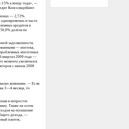
—15% к концу года», —
редит Консолидейшн».
гионах — 2,72%.
 одновременно и часто
блемных кредитов в
 56,9% долгов по
нной задолженности.
кованными — ипотека,
я проблемных ипотечных
ый квартал 2009 года —
его момента увеличился
кторов с начала 2008
иалах компании. — Если
ка 3—4 месяца, то
опав в непростое
ману. Также на осень
сходов на погашение
общего дохода, —
чный платеж,