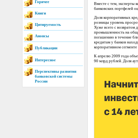
Горячее
Вместе с тем, эксперты 
банковских портфелей оц
Книги
Доля корпоративных кред
розницы уровень просро
Цитируемость
Хуже всего с возвратом д
промышленность на обще
Анонсы
погашению в течение бл
кредитам у банков наход
корпоративном сегменте
Публикации
К апрелю 2009 года объе
Интересное
90 млрд рублей. Доля ау
Перспективы развития
банковской системы
России