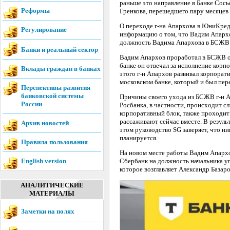
раньше это направление в Банке Сось
Реформы
Гренкова, перешедшего пару месяцев 
О переходе г-на Апархова в ЮниКреди
Регулирование
информацию о том, что Вадим Апархо
должность Вадима Апархова в БСЖВ п
Банки и реальный сектор
Вадим Апархов проработал в БСЖВ око
банке он отвечал за исполнение корп
Вклады граждан в банках
этого г-н Апархов развивал корпорат
московском банке, который и был пер
Перспективы развития
банковской системы
Причины своего ухода из БСЖВ г-н А
России
Росбанка, в частности, происходит сл
корпоративный блок, также проходит
рассаживают сейчас вместе. В резул
Архив новостей
этом руководство SG заверяет, что 
планируется.
Правила пользования
На новом месте работы Вадим Апархов
English version
Сбербанк на должность начальника у
которое возглавляет Александр Базаро
АНАЛИТИЧЕСКИЕ
МАТЕРИАЛЫ
Заметки на полях