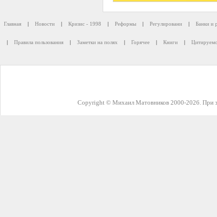
Главная
|
Новости
|
Кризис - 1998
|
Реформы
|
Регулировани
|
Банки и 
|
Правила пользования
|
Заметки на полях
|
Горячее
|
Книги
|
Цитируемо
Copyright © Михаил Матовников 2000-2026. При з