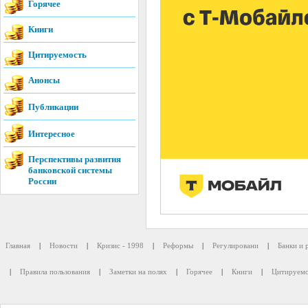
Горячее
Книги
Цитируемость
Анонсы
Публикации
Интересное
Перспективы развития
банковской системы
России
Главная
|
Новости
|
Кризис - 1998
|
Реформы
|
Регулировани
|
Банки и 
|
Правила пользования
|
Заметки на полях
|
Горячее
|
Книги
|
Цитируемо