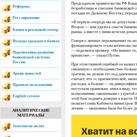
Председатель правительства РФ Влад
Реформы
безработицы и спасение банковской с
поездки по Дальнему Востоку, перед
Регулирование
«В первую очередь мы не допустили м
Второе — нам удалось спасти банков
Банки и реальный сектор
рынка, а вместе с ними исчезли деньг
Говоря о личных переживаниях по по
Вклады граждан в банках
функционировать технологически, ни
— поделился премьер. «Но важнее то, 
Перспективы развития
кризисом», — указал Путин.
банковской системы
России
При этом главной ошибкой он назвал 
связанную с необходимостью больше
Архив новостей
тратили, но делали это под давление
считает, что «с прагматической, эко
расходы, а больше — на диверсификац
Правила пользования
поступали правильно, имея в виду, чт
испытаниями, связанными с утратой 
English version
этой базе поднять доверие к власти.
полагает глава Кабинета министров. В
легким — экономика была бы более 
АНАЛИТИЧЕСКИЕ
МАТЕРИАЛЫ
Заметки на полях