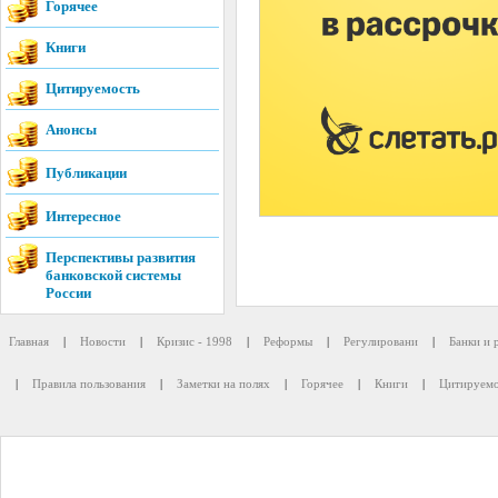
Горячее
Книги
Цитируемость
Анонсы
Публикации
Интересное
Перспективы развития
банковской системы
России
Главная
|
Новости
|
Кризис - 1998
|
Реформы
|
Регулировани
|
Банки и 
|
Правила пользования
|
Заметки на полях
|
Горячее
|
Книги
|
Цитируемо