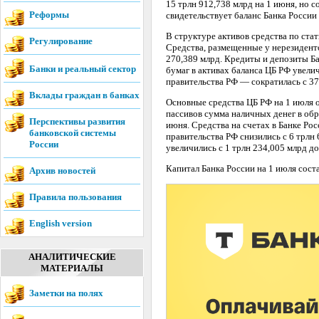
15 трлн 912,738 млрд на 1 июня, но с
Реформы
свидетельствует баланс Банка России 
В структуре активов средства по ста
Регулирование
Средства, размещенные у нерезиденто
270,389 млрд. Кредиты и депозиты Ба
Банки и реальный сектор
бумаг в активах баланса ЦБ РФ увелич
правительства РФ — сократилась с 37
Вклады граждан в банках
Основные средства ЦБ РФ на 1 июля о
пассивов сумма наличных денег в обр
Перспективы развития
июня. Средства на счетах в Банке Рос
банковской системы
правительства РФ снизились с 6 трлн
России
увеличились с 1 трлн 234,005 млрд до
Капитал Банка России на 1 июля соста
Архив новостей
Правила пользования
English version
АНАЛИТИЧЕСКИЕ
МАТЕРИАЛЫ
Заметки на полях