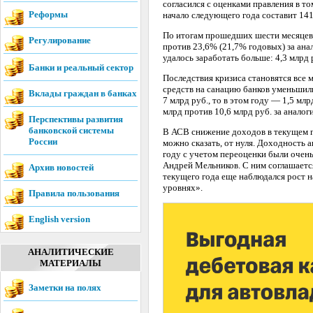
согласился с оценками правления в т
Реформы
начало следующего года составит 141
По итогам прошедших шести месяцев 
Регулирование
против 23,6% (21,7% годовых) за ан
удалось заработать больше: 4,3 млрд 
Банки и реальный сектор
Последствия кризиса становятся все
средств на санацию банков уменьшили
Вклады граждан в банках
7 млрд руб., то в этом году — 1,5 мл
млрд против 10,6 млрд руб. за анало
Перспективы развития
банковской системы
В АСВ снижение доходов в текущем г
России
можно сказать, от нуля. Доходность
году с учетом переоценки были очен
Андрей Мельников. С ним соглашаетс
Архив новостей
текущего года еще наблюдался рост н
уровнях».
Правила пользования
English version
АНАЛИТИЧЕСКИЕ
МАТЕРИАЛЫ
Заметки на полях