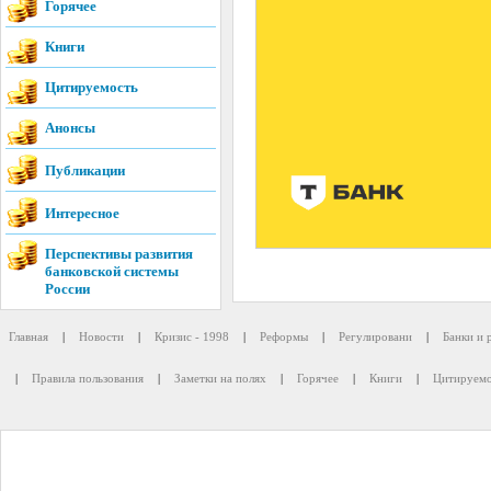
Горячее
Книги
Цитируемость
Анонсы
Публикации
Интересное
Перспективы развития
банковской системы
России
Главная
|
Новости
|
Кризис - 1998
|
Реформы
|
Регулировани
|
Банки и 
|
Правила пользования
|
Заметки на полях
|
Горячее
|
Книги
|
Цитируемо