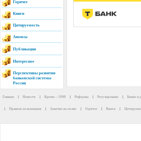
Горячее
Книги
Цитируемость
Анонсы
Публикации
Интересное
Перспективы развития
банковской системы
России
Главная
|
Новости
|
Кризис - 1998
|
Реформы
|
Регулировани
|
Банки и 
|
Правила пользования
|
Заметки на полях
|
Горячее
|
Книги
|
Цитируемо