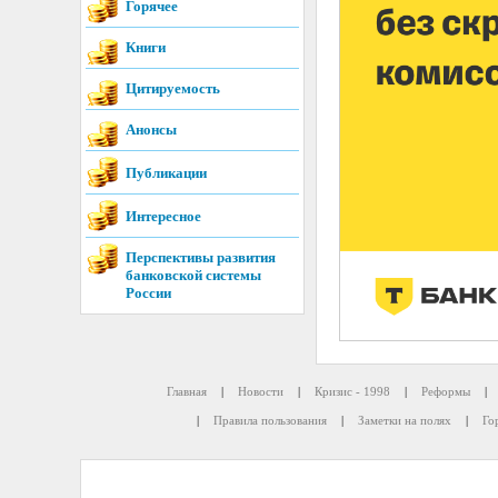
Горячее
Книги
Цитируемость
Анонсы
Публикации
Интересное
Перспективы развития
банковской системы
России
Главная
|
Новости
|
Кризис - 1998
|
Реформы
|
|
Правила пользования
|
Заметки на полях
|
Го