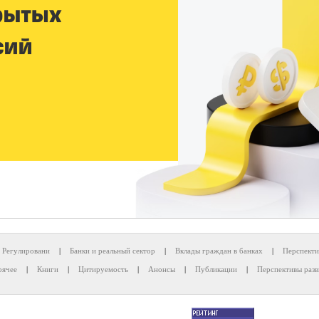
Регулировани
|
Банки и реальный сектор
|
Вклады граждан в банках
|
Перспекти
рячее
|
Книги
|
Цитируемость
|
Анонсы
|
Публикации
|
Перспективы разв