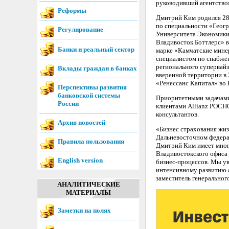
руководивший агентством
Реформы
Дмитрий Ким родился 28 
по специальности «Геогр
Регулирование
Университета Экономики 
Владивосток Боттлерс» в
Банки и реальный сектор
марке «Камчатские минер
специалистом по снабжен
регионального супервай
Вклады граждан в банках
вверенной территории в 
«Ренессанс Капитал» во 
Перспективы развития
банковской системы
Приоритетными задачами
России
клиентами Allianz РОСН
консультантов.
Архив новостей
«Бизнес страхования жизн
Дальневосточном федерал
Правила пользования
Дмитрий Ким имеет много
Владивостокского офиса 
English version
бизнес-процессов. Мы ув
интенсивному развитию а
заместитель генерально
АНАЛИТИЧЕСКИЕ
МАТЕРИАЛЫ
Заметки на полях