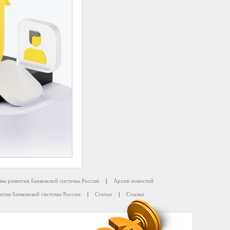
вы развития банковской системы России
|
Архив новостей
ития банковской системы России
|
Статьи
|
Ссылки