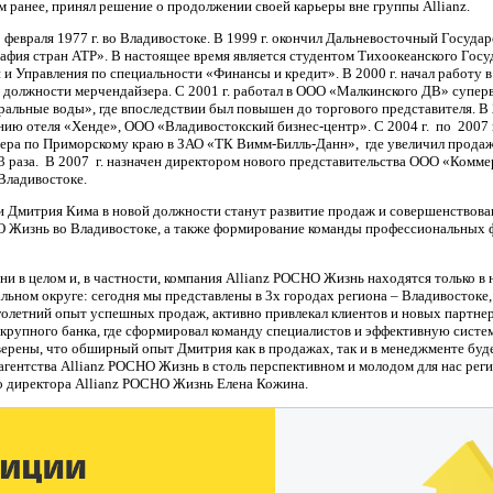
 ранее, принял решение о продолжении своей карьеры вне группы Allianz.
февраля 1977 г. во Владивостоке. В 1999 г. окончил Дальневосточный Госуда
афия стран АТР». В настоящее время является студентом Тихоокеанского Гос
и Управления по специальности «Финансы и кредит». В 2000 г. начал работу 
 должности мерчендайзера. С 2001 г. работал в ООО «Малкинского ДВ» супер
альные воды», где впоследствии был повышен до торгового представителя. В 2
ию отеля «Хенде», ООО «Владивостокский бизнес-центр». С 2004 г. по 2007 г
зера по Приморскому краю в ЗАО «ТК Вимм-Билль-Данн», где увеличил прода
3 раза. В 2007 г. назначен директором нового представительства ООО «Комме
Владивостоке.
 Дмитрия Кима в новой должности станут развитие продаж и совершенствован
О Жизнь во Владивостоке, а также формирование команды профессиональных
и в целом и, в частности, компания Allianz РОСНО Жизнь находятся только в н
ьном округе: сегодня мы представлены в 3х городах региона – Владивостоке,
летний опыт успешных продаж, активно привлекал клиентов и новых партнеро
крупного банка, где сформировал команду специалистов и эффективную систе
ерены, что обширный опыт Дмитрия как в продажах, так и в менеджменте буд
гентства Allianz РОСНО Жизнь в столь перспективном и молодом для нас регио
го директора Allianz РОСНО Жизнь Елена Кожина.