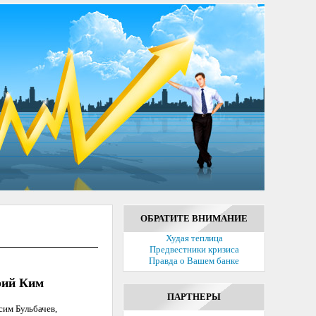
ОБРАТИТЕ ВНИМАНИЕ
Худая теплица
Предвестники кризиса
Правда о Вашем банке
рий Ким
ПАРТНЕРЫ
сим Бульбачев,