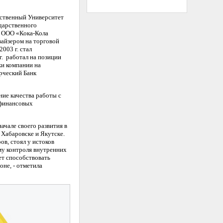
рственный Университет
ударственного
в ООО «Кока-Кола
вайзером на торговой
003 г. стал
. работал на позиции
жи компании на
рческий Банк
ие качества работы с
 финансовых
ачале своего развития в
 Хабаровске и Якутске.
в, стоял у истоков
му контроля внутренних
ет способствовать
не, - отметила