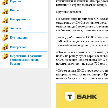
кризисными явлениями. «Но при этом 
Горячее
компаний к страховщикам, входящим в
Книги
Крупные остались
По словам вице-президента СК «Альф
Цитируемость
отказались от ДМС в основном мелки
отношении добровольного страхования
Анонсы
стабилизировалась, компании стали «
Денис Дроботенко из ОСАО «Россия» 
Публикации
ДМС в Краснодарском крае составил 3
Таким образом, падение рынка соста
Интересное
«Что касается прогнозов, то можно ут
Перспективы развития
целом по рынку будет отрицательным
банковской системы
ОСАО «Россия», объем рынка ДМС в 20
России
пессимистичном – не выше 700 млн р
«Объем рынка ДМС в крае достаточно 
которых находятся на территории Кра
платят в бюджет края, страховые взн