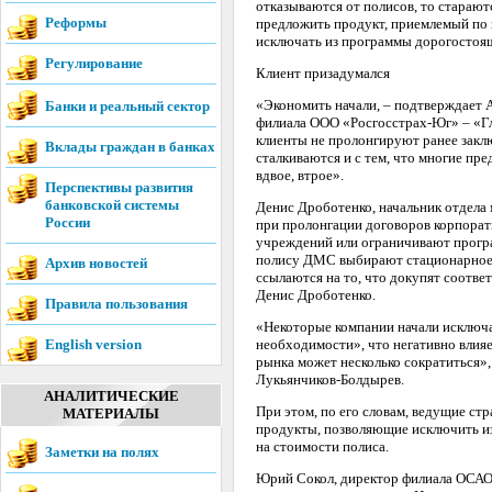
отказываются от полисов, то старают
Реформы
предложить продукт, приемлемый по 
исключать из программы дорогостоя
Регулирование
Клиент призадумался
«Экономить начали, – подтверждает 
Банки и реальный сектор
филиала ООО «Росгосстрах-Юг» – «Гл
клиенты не пролонгируют ранее закл
Вклады граждан в банках
сталкиваются и с тем, что многие пр
вдвое, втрое».
Перспективы развития
банковской системы
Денис Дроботенко, начальник отдела 
России
при пролонгации договоров корпора
учреждений или ограничивают програм
полису ДМС выбирают стационарное 
Архив новостей
ссылаются на то, что докупят соответ
Денис Дроботенко.
Правила пользования
«Некоторые компании начали исключа
English version
необходимости», что негативно влияе
рынка может несколько сократиться»
Лукьянчиков-Болдырев.
АНАЛИТИЧЕСКИЕ
При этом, по его словам, ведущие ст
МАТЕРИАЛЫ
продукты, позволяющие исключить из
на стоимости полиса.
Заметки на полях
Юрий Сокол, директор филиала ОСАО 