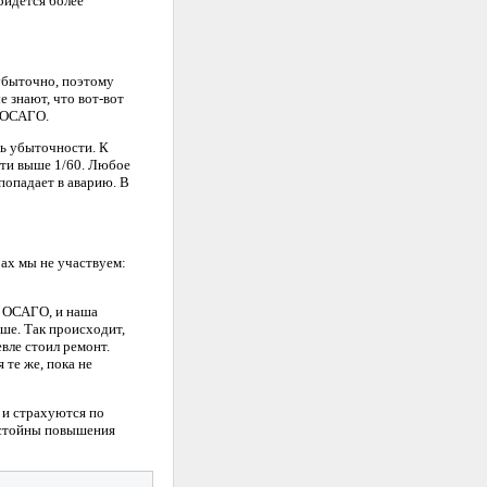
ридется более
 убыточно, поэтому
е знают, что вот-вот
т ОСАГО.
ть убыточности. К
ости выше 1/60. Любое
 попадает в аварию. В
рах мы не участвуем:
е ОСАГО, и наша
ше. Так происходит,
вле стоил ремонт.
те же, пока не
 и страхуются по
достойны повышения