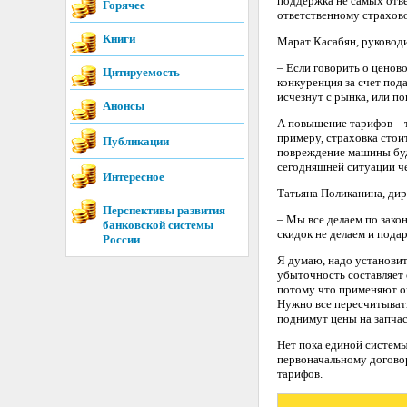
поддержка не самых отве
Горячее
ответственному страхов
Книги
Марат Касабян, руковод
– Если говорить о ценов
Цитируемость
конкуренция за счет пода
исчезнут с рынка, или п
Анонсы
А повышение тарифов – т
примеру, страховка стоит
Публикации
повреждение машины будет
сегодняшней ситуации че
Интересное
Татьяна Поликанина, ди
Перспективы развития
– Мы все делаем по закон
банковской системы
скидок не делаем и подар
России
Я думаю, надо установит
убыточность составляет 
потому что применяют оч
Нужно все пересчитывать
поднимут цены на запчас
Нет пока единой системы
первоначальному догово
тарифов.