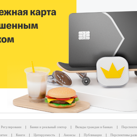
Регулировани
|
Банки и реальный сектор
|
Вклады граждан в банках
|
Перспекти
рячее
|
Книги
|
Цитируемость
|
Анонсы
|
Публикации
|
Перспективы разв