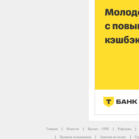
Главная
|
Новости
|
Кризис - 1998
|
Реформы
|
|
Правила пользования
|
Заметки на полях
|
Го