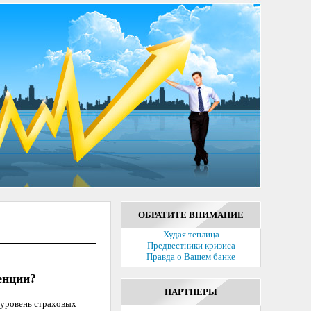
ОБРАТИТЕ ВНИМАНИЕ
Худая теплица
Предвестники кризиса
Правда о Вашем банке
енции?
ПАРТНЕРЫ
 уровень страховых