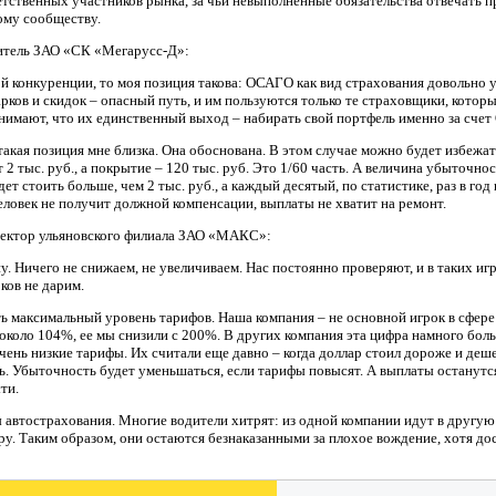
тственных участников рынка, за чьи невыполненные обязательства отвечать п
ому сообществу.
итель ЗАО «СК «Мегарусс-Д»:
ой конкуренции, то моя позиция такова: ОСАГО как вид страхования довольно
рков и скидок – опасный путь, и им пользуются только те страховщики, которы
онимают, что их единственный выход – набирать свой портфель именно за сче
акая позиция мне близка. Она обоснована. В этом случае можно будет избежа
 2 тыс. руб., а покрытие – 120 тыс. руб. Это 1/60 часть. А величина убыточн
 стоить больше, чем 2 тыс. руб., а каждый десятый, по статистике, раз в год
ловек не получит должной компенсации, выплаты не хватит на ремонт.
ректор ульяновского филиала ЗАО «МАКС»:
у. Ничего не снижаем, не увеличиваем. Нас постоянно проверяют, и в таких иг
ков не дарим.
ь максимальный уровень тарифов. Наша компания – не основной игрок в сфер
около 104%, ее мы снизили с 200%. В других компания эта цифра намного боль
ень низкие тарифы. Их считали еще давно – когда доллар стоил дороже и деше
. Убыточность будет уменьшаться, если тарифы повысят. А выплаты останутся 
ти.
 автострахования. Многие водители хитрят: из одной компании идут в другую
ру. Таким образом, они остаются безнаказанными за плохое вождение, хотя 