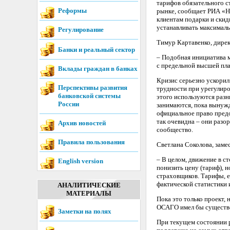
тарифов обязательного с
Реформы
рынке, сообщает РИА «Н
клиентам подарки и скид
устанавливать максималь
Регулирование
Тимур Картавенко, дирек
Банки и реальный сектор
– Подобная инициатива 
с предельной высшей пла
Вклады граждан в банках
Кризис серьезно ускорил
Перспективы развития
трудности при урегулиров
банковской системы
этого используются разн
России
занимаются, пока вынужд
официальное право предо
так очевидна – они разор
Архив новостей
сообщество.
Правила пользования
Светлана Соколова, зам
– В целом, движение в с
English version
понизить цену (тариф), 
страховщиков. Тарифы, 
фактической статистики 
АНАЛИТИЧЕСКИЕ
МАТЕРИАЛЫ
Пока это только проект,
ОСАГО имел бы существе
Заметки на полях
При текущем состоянии 