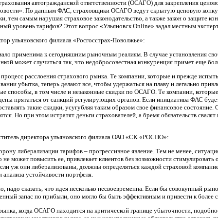
трахования автогражданской ответственности (ОСАГО) для закрепления ценов
овости». По данным ФАС, страховщики ОСАГО ведут скрытую ценовую конку
ки, тем самым нарушая страховое законодательство, а также закон о защите к
ный уровень тарифов? Этот вопрос «Ульяновск Online» задал местным экспер
тор ульяновского филиала «Росгосстрах-Поволжье»:
мало применима к сегодняшним рыночным реалиям. В случае установления с
нкой может случиться так, что недобросовестная конкуренция примет еще бо
 процесс расслоения страхового рынка. Те компании, которые и прежде испыт
ании убытка, теперь делают все, чтобы удержаться на плаву и легально привле
ые способы, в том числе и незаконные скидки по ОСАГО. Те компании, которые
ены прятаться от санкций регулирующих органов. Если инициатива ФАС будет
ставлять такие скидки, усугубляя таким образом свое финансовое состояние. 
ятся. Но при этом истратят деньги страхователей, а бремя обязательств свалят
еститель директора ульяновского филиала ОАО «СК «РОСНО»:
торону либерализации тарифов – прогрессивное явление. Тем не менее, ситуаци
но не может повысить ее, привлекает клиентов без возможности стимулировать
если уж они либерализованы, должны определяться каждой страховой компани
и анализа устойчивости портфеля.
 но, надо сказать, что идея несколько несвоевременна. Если бы совокупный ры
нный запас по прибыли, оно могло бы быть эффективным и привести к более 
рынка, когда ОСАГО находится на критической границе убыточности, подобно