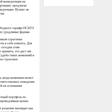
ой конкуренции на
ренцию, предлагая
онкуренции. Нужно ли
там.
вободного тарифа ОСАГО
лее уродливые формы.
ывали серьезные
чь к себе клиента. Для
 сегодня этим
 принята, это даст им
Судьба таких компаний и
 на страховое
я, когда компания может
 ответственное поведение
ей на основании
ночный портфель по
справедливым ценам.
е решение выглядит как