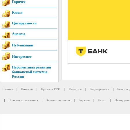
Горячее
Книги
Цитируемость
Анонсы
Публикации
Интересное
Перспективы развития
банковской системы
России
Главная
|
Новости
|
Кризис - 1998
|
Реформы
|
Регулировани
|
Банки и 
|
Правила пользования
|
Заметки на полях
|
Горячее
|
Книги
|
Цитируемо