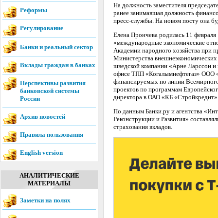
На должность заместителя председате
Реформы
ранее занимавшая должность финансо
пресс-службы. На новом посту она б
Регулирование
Елена Прончева родилась 11 феврал
«международные экономические отно
Банки и реальный сектор
Академии народного хозяйства при п
Министерства внешнеэкономических с
Вклады граждан в банках
шведской компании «Арне Ларссон и 
офисе ТПП «Когалымнефтегаз» ООО «
финансируемых по линии Всемирного 
Перспективы развития
проектов по программам Европейског
банковской системы
директора в ОАО «КБ «Стройкредит»
России
По данным Банки.ру и агентства «Ин
Архив новостей
Реконструкции и Развития» составлял
страхования вкладов.
Правила пользования
English version
АНАЛИТИЧЕСКИЕ
МАТЕРИАЛЫ
Заметки на полях