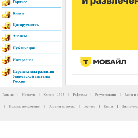
Горячее
Книги
Цитируемость
Анонсы
Публикации
Интересное
Перспективы развития
банковской системы
России
Главная
|
Новости
|
Кризис - 1998
|
Реформы
|
Регулировани
|
Банки и 
|
Правила пользования
|
Заметки на полях
|
Горячее
|
Книги
|
Цитируемо