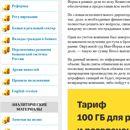
Йорка в рамках дела по иску Комисси
Реформы
обеспечения и предоставив всю необ
По словам исполнительного директора
Регулирование
тыс. долл. и необходимые финансовы
полностью решить все вопросы, связа
Банки и реальный сектор
каждому из своих пострадавших клиен
Один из счетов компании был заморож
Вклады граждан в банках
незаконном получении доступа к бро
рынке. Окружной суд Нью-Йорка в кач
Перспективы развития
долл. — такую же сумму Broco выпла
банковской системы
России
На данный момент, по информации ко
объеме. Были сняты обвинения во взл
поскольку компания была обязана соо
Архив новостей
прекращения производства по делу п
штрафных санкций не будет, переведе
Правила пользования
возвращены компании, либо пойдут в 
English version
АНАЛИТИЧЕСКИЕ
МАТЕРИАЛЫ
Заметки на полях