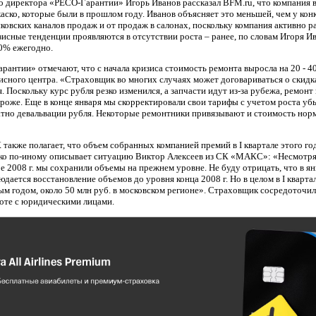
о директора «РЕСО-Гарантии» Игорь Иванов рассказал BFM.ru, что компания в
аско, которые были в прошлом году. Иванов объясняет это меньшей, чем у кон
овских каналов продаж и от продаж в салонах, поскольку компания активно р
исные тенденции проявляются в отсутствии роста – ранее, по словам Игоря Ив
30% ежегодно.
арантии» отмечают, что с начала кризиса стоимость ремонта выросла на 20 - 4
исного центра. «Страховщик во многих случаях может договариваться о скидка
я. Поскольку курс рубля резко изменился, а запчасти идут из-за рубежа, ремонт
роже. Еще в конце января мы скорректировали свои тарифы с учетом роста уб
атно девальвации рубля. Некоторые ремонтники привязывают и стоимость нор
также полагает, что объем собранных компанией премий в I квартале этого го
ко по-иному описывает ситуацию Виктор Алексеев из СК «МАКС»: «Несмотря
ре 2008 г. мы сохранили объемы на прежнем уровне. Не буду отрицать, что в 
юдается восстановление объемов до уровня конца 2008 г. Но в целом в I квартал
ым годом, около 50 млн руб. в московском регионе». Страховщик сосредоточи
боте с юридическими лицами.