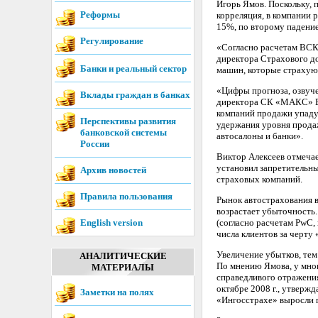
Игорь Ямов. Поскольку, 
Реформы
корреляция, в компании 
15%, по второму падение
Регулирование
«Согласно расчетам ВСК,
директора Страхового до
Банки и реальный сектор
машин, которые страхуют
«Цифры прогноза, озвуче
Вклады граждан в банках
директора СК «МАКС» Вик
компаний продажи упадут
Перспективы развития
удержания уровня продаж
банковской системы
автосалоны и банки».
России
Виктор Алексеев отмечае
установил запретительны
Архив новостей
страховых компаний.
Правила пользования
Рынок автострахования в
возрастает убыточность
English version
(согласно расчетам PwC, 
числа клиентов за черту
Увеличение убытков, тем
АНАЛИТИЧЕСКИЕ
По мнению Ямова, у мног
МАТЕРИАЛЫ
справедливого отражения
октябре 2008 г., утверж
Заметки на полях
«Ингосстрахе» выросли г