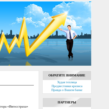
ОБРАТИТЕ ВНИМАНИЕ
Худая теплица
Предвестники кризиса
Правда о Вашем банке
ПАРТНЕРЫ
ектора «Ингосстраха»