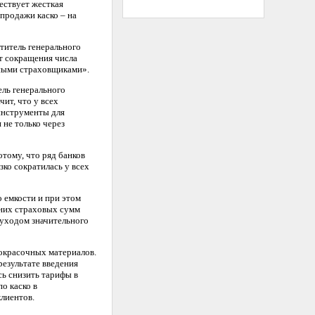
ествует жесткая
продажи каско – на
титель генерального
т сокращения числа
ьными страховщиками».
ель генерального
ит, что у всех
инструменты для
 не только через
отому, что ряд банков
зко сократилась у всех
 емкости и при этом
дних страховых сумм
, уходом значительного
кокрасочных материалов.
результате введения
сь снизить тарифы в
о каско в
клиентов.