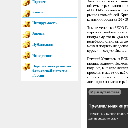
Заместитель генеральног
Горячее
объемы страхования по к
«РЕСО-Гарантии» от банк
Книги
рынке автомобилей. Криз
компании росли на 20 - 
Цитируемость
Тем не менее, в «РЕСО-Г
марки автомобиля и серв
Анонсы
иногда ему это не удаетс
неизбежно становятся до
Публикации
можем поднять их адекв
курсу», – сетует Иванов.
Интересное
Евгений Уфимцев из ВСК 
прошлогоднему. Несколь
Перспективы развития
падение, в ноябре-декаб
банковской системы
просели, в марте же набл
России
если сравнивать с прошл
договоров по каско и ра