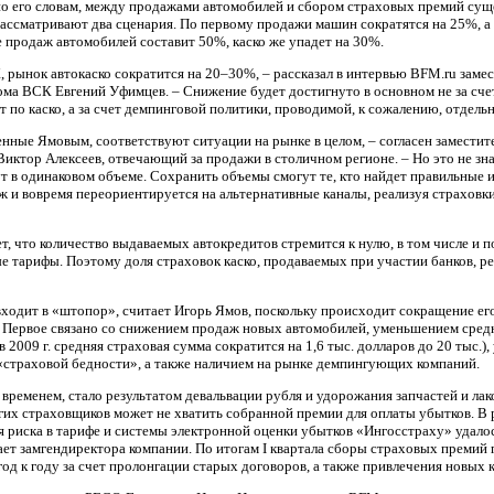
по его словам, между продажами автомобилей и сбором страховых премий сущ
рассматривают два сценария. По первому продажи машин сократятся на 25%, а 
 продаж автомобилей составит 50%, каско же упадет на 30%.
 рынок автокаско сократится на 20–30%, – рассказал в интервью BFM.ru замес
ма ВСК Евгений Уфимцев. – Снижение будет достигнуто в основном не за сче
 по каско, а за счет демпинговой политики, проводимой, к сожалению, отдел
нные Ямовым, соответствуют ситуации на рынке в целом, – согласен заместит
тор Алексеев, отвечающий за продажи в столичном регионе. – Но это не знач
 в одинаковом объеме. Сохранить объемы смогут те, кто найдет правильные 
 и вовремя переориентируется на альтернативные каналы, реализуя страховки
т, что количество выдаваемых автокредитов стремится к нулю, в том числе и п
е тарифы. Поэтому доля страховок каско, продаваемых при участии банков, ре
ходит в «штопор», считает Игорь Ямов, поскольку происходит сокращение его
. Первое связано со снижением продаж новых автомобилей, уменьшением сре
в 2009 г. средняя страховая сумма сократится на 1,6 тыс. долларов до 20 тыс.)
 «страховой бедности», а также наличием на рынке демпингующих компаний.
 временем, стало результатом девальвации рубля и удорожания запчастей и ла
их страховщиков может не хватить собранной премии для оплаты убытков. В 
 риска в тарифе и системы электронной оценки убытков «Ингосстраху» удало
дает замгендиректора компании. По итогам I квартала сборы страховых премий п
од к году за счет пролонгации старых договоров, а также привлечения новых 