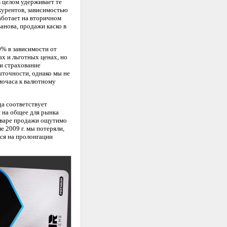
 целом удерживает те
курентов, зависимостью
аботает на вторичном
анова, продажи каско в
0% в зависимости от
х и льготных ценах, но
 и страхование
ыточности, однако мы не
мочаса к валютному
да соответствует
 на общее для рынка
январе продажи ощутимо
е 2009 г. мы потеряли,
лся на пролонгации