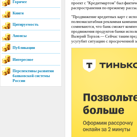
Горячее
проект с "Кредитмартом" был фактиче
распространения по-прежнему рассыл
Книги
"Продвижение кредитных карт с испо
полномасштабная рекламная кампани
Цитируемость
сомневаются, что банк сможет компе
продвижения продуктов банки исполь
Анонсы
Валерий Торхов.— Сейчас таким пред
усугубит ситуацию с просроченной 
Публикации
Интересное
Перспективы развития
банковской системы
России