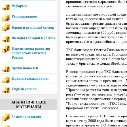
принципы сетевого маркетинга, банк 
Реформы
увеличилась более чем втрое.
Лояльным клиентам с хорошей кредит
Регулирование
карт банка, рассказали в call-центре
быть переданы третьим лицам для зап
Банки и реальный сектор
позволяющий определить, "от кого" 
заемщику полагается 800 руб., второг
банк перечисляет на счет заемщика. 
Вклады граждан в банках
применять его и в дальнейшем",— ра
Перспективы развития
ТКС банк создан Олегом Тиньковым н
банковской системы
на выпуске кредитных карт. Господи
России
инвестиционному банку Goldman Sachs
также у британского фонда BlueCrest.
Архив новостей
В конце прошлого года ТКС банк зая
концентрации на управлении ликвидн
Правила пользования
сейчас темпы роста не превышают 1,
задолженности — с начала года ее объ
English version
"Просрочка растет на фоне замедлени
роста",— отмечает аналитик "Русрейт
сокращавшие кредитование в период к
АНАЛИТИЧЕСКИЕ
"Точно так же поступает и ТКС банк,
МАТЕРИАЛЫ
продолжает госпожа Белозерова.
С момента создания ТКС банк распрост
Заметки на полях
карт к началу 2008 года были активи
предлагать кредитки ТКС банка в офи