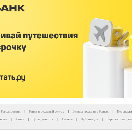
Регулировани
|
Банки и реальный сектор
|
Вклады граждан в банках
|
Перспекти
рячее
|
Книги
|
Цитируемость
|
Анонсы
|
Публикации
|
Перспективы разв