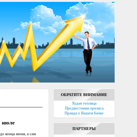
ОБРАТИТЕ ВНИМАНИЕ
Худая теплица
Предвестники кризиса
Правда о Вашем банке
в июле
ПАРТНЕРЫ
до конца июня, а сам