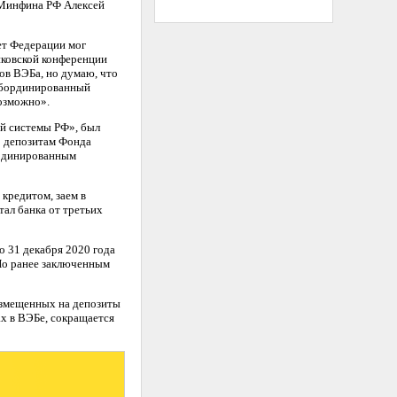
а Минфина РФ Алексей
ет Федерации мог
нковской конференции
ов ВЭБа, но думаю, что
субординированный
возможно».
ой системы РФ», был
о депозитам Фонда
ординированным
кредитом, заем в
тал банка от третьих
о 31 декабря 2020 года
По ранее заключенным
азмещенных на депозиты
х в ВЭБе, сокращается