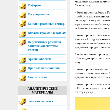
механизм выдачи таких з
Реформы
Саватюгин.
«Этот проект сейчас в Г
Регулирование
одобрить его в весенню
государств — участников
Банки и реальный сектор
здесь затяжек не будет»
займов по схеме «один к 
Вклады граждан в банках
Законопроект представл
внесен в Госдуму в нача
Перспективы развития
национального благосос
банковской системы
кредитам, предоставляем
России
Согласно законопроекту,
объеме, до трех раз пре
Архив новостей
лиц.
Правила пользования
Законопроект также дает
включительно по ставке
English version
кредитным и депозитным 
Законопроект в том чис
в ВЭБе, на сумму около 
АНАЛИТИЧЕСКИЕ
на эту сумму.
МАТЕРИАЛЫ
Заметки на полях