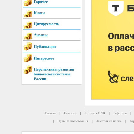
Горячее
Книги
Цитируемость
Анонсы
Публикации
Интересное
Перспективы развития
банковской системы
России
Главная
|
Новости
|
Кризис - 1998
|
Реформы
|
|
Правила пользования
|
Заметки на полях
|
Го