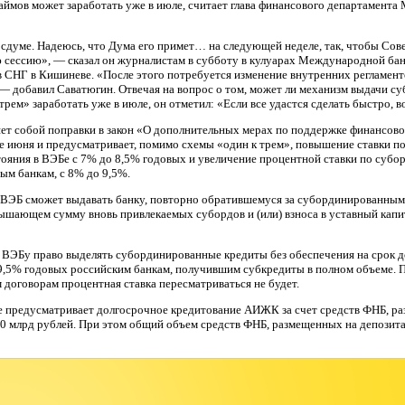
аймов может заработать уже в июле, считает глава финансового департамент
осдуме. Надеюсь, что Дума его примет… на следующей неделе, так, чтобы Сов
ю сессию», — сказал он журналистам в субботу в кулуарах Международной ба
 СНГ в Кишиневе. «После этого потребуется изменение внутренних регламент
, — добавил Саватюгин. Отвечая на вопрос о том, может ли механизм выдачи 
трем» заработать уже в июле, он отметил: «Если все удастся сделать быстро, 
яет собой поправки в закон «О дополнительных мерах по поддержке финансов
ле июня и предусматривает, помимо схемы «один к трем», повышение ставки п
тояния в ВЭБе с 7% до 8,5% годовых и увеличение процентной ставки по суб
ым банкам, с 8% до 9,5%.
 ВЭБ сможет выдавать банку, повторно обратившемуся за субординированным 
вышающем сумму вновь привлекаемых субордов и (или) взноса в уставный капи
 ВЭБу право выделять субординированные кредиты без обеспечения на срок д
 9,5% годовых российским банкам, получившим субкредиты в полном объеме. 
договорам процентная ставка пересматриваться не будет.
ле предусматривает долгосрочное кредитование АИЖК за счет средств ФНБ, р
40 млрд рублей. При этом общий объем средств ФНБ, размещенных на депозита