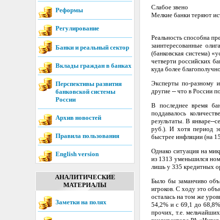
Слабое звено
Реформы
Мелкие банки теряют и
Регулирование
Реальность способна пр
заинтересованные олига
Банки и реальный сектор
(банковская система) «у
четверти российских ба
Вклады граждан в банках
куда более благополучно
Эксперты по-разному и
Перспективы развития
другие -- что в России 
банковской системы
России
В последнее время ба
поддавалось количест
Архив новостей
результаты. В январе--с
руб.). И хотя период 
Правила пользования
быстрее инфляции (на 1
Однако ситуация на мик
English version
из 1313 уменьшился ном
лишь у 335 кредитных о
АНАЛИТИЧЕСКИЕ
Было бы заманчиво объя
МАТЕРИАЛЫ
игроков. С ходу это объ
осталась на том же уровн
Заметки на полях
54,2% и с 69,1 до 68,8%
прочих, т.е. мельчайши