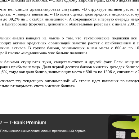
факс» Михаил Матовников. -- Стоит одному выронить флаг, как его подхватыв
 что нет смысла драматизировать ситуацию. «В структуре активов растет 
едиты, -- говорит аналитик. -- По моей оценке, доля кредитов нефинансовом
да до 39,2% на 1 октября нынешнего». А сокращаются в первую очередь нед
х в Центробанке (корсчета, депозиты и обязательные резервы): с начала 2001 г
льный анализ наводит на мысль о том, что тектонические подвижки все
ющих активы кредитных организаций заметно растет с приближением к се
чине активов. В группе банков, занимающих в нем места с 600-го по 10
орой тысяче «неудачников» уже больше половины.
и банками сгущаются тучи, свидетельствует и другой факт. Если концент
трация прибыли налицо. Доля первой десятки банков в чистых доходах банков
2,6%, тогда как доля банков, занимающих места с 600-го по 1306-е, снизилась с 
считает эту тенденцию закономерной: «В стране идет кампания по наведе
азывают закрывать счета в мелких банках».