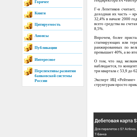
гендиректора РА «Интер
Горячее
Г-н Лепетиков считает,
Книги
доходная их часть -- кр
32,4% в начале 2000 го
всего средства на счета
Цитируемость
8,5%.
Анонсы
Впрочем, более приста
стагнирующих или теря
ранжированных по вели
Публикации
превышает 40%, а во вт
Интересное
О том, что над мелким
наблюдается, то концен
Перспективы развития
три квартала с 53,9 до 6
банковской системы
Эксперт ИЦ «Рейтинг» 
России
структурам просто прик