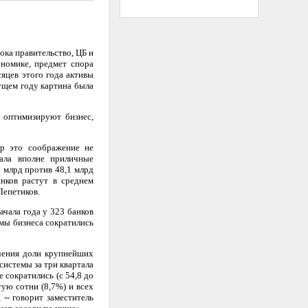
ка правительство, ЦБ и
ономике, предмет спора
сяцев этого года активы
ущем году картина была
 оптимизируют бизнес,
р это соображение не
вала вполне приличные
5 млрд против 48,1 млрд
анков растут в среднем
Лепетиков.
ачала года у 323 банков
емы бизнеса сократились
ичения доли крупнейших
системы за три квартала
е сократились (с 54,8 до
тую сотни (8,7%) и всех
 -- говорит заместитель