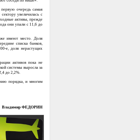
ают соседи по нише».
в первую очередь самая
у сектору увеличилась с
оходные активы, прежде
ода они упали с 11,6 до
 же имеют место. Доля
редине списка банков,
00-е, доля нерастущих
рации активов пока не
ской системы выросла за
2,4 до 2,2%.
нию порядка, и многим
Владимир ФЕДОРИН