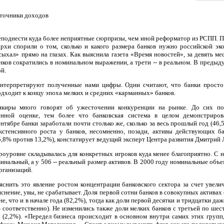
сточники доходов
еподнести куда более неприятные сюрпризы, чем иной реформатор из РСПП. По
рхи спорили о том, сколько и какого размера банков нужно российской эк
сыхал» прямо на глазах. Как выяснила газета «Время новостей», за девять ме
нков сократились в номинальном выражении, а трети -- в реальном. В предыд
й.
нтерпретируют полученные нами цифры. Одни считают, что банки просто
подходит к концу эпоха мелких и средних «карманных» банков.
нкиры много говорят об ужесточении конкуренции на рынке. До сих по
венной оценке, тем более что банковская система в целом демонстриро
ентябре банки заработали почти столько же, сколько за весь прошлый год (46,
экстенсивного роста у банков, несомненно, позади, активы действующих б
5,8% против 13,2%), констатирует ведущий эксперт Центра развития Дмитрий 
роуровне складывалась для конкретных игроков куда менее благоприятно. С н
инальный, а у 506 -- реальный размер активов. В 2000 году номинальные объ
рганизаций.
снить это явление ростом концентрации банковского сектора за счет увел
яснение, увы, не срабатывает. Доля первой сотни банков в совокупных активах 
е, что и в начале года (82,2%), тогда как доли первой десятки и тридцатки даж
 соответственно). Не изменились также доли мелких банков с третьей по шес
х (2,2%). «Передел бизнеса происходит в основном внутри самих этих групп,