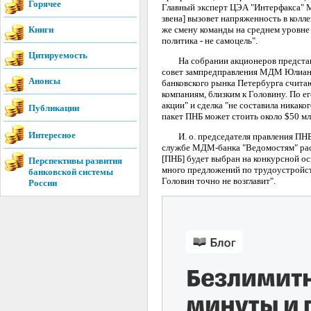
Горячее
Главный эксперт ЦЭА "Интерфакса" М
звена] вызовет напряженность в колл
Книги
же смену команды на среднем уровне 
политика - не самоцель".
Цитируемость
На собрании акционеров представит
совет зампредправления МДМ Юлиан 
Анонсы
банковского рынка Петербурга счита
компаниям, близким к Головину. По е
акции" и сделка "не составила никак
Публикации
пакет ПНБ может стоить около $50 мл
Интересное
И. о. председателя правления ПНБ н
службе МДМ-банка "Ведомостям" расс
[ПНБ] будет выбран на конкурсной осн
Перспективы развития
много предложений по трудоустройс
банковской системы
Головин точно не возглавит".
России