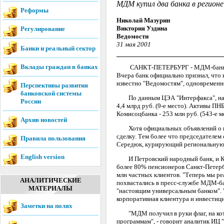
МДМ купил два банка в регионе
Реформы
Николай Мазурин
Виктория Уздина
Регулирование
Ведомости
31 мая 2001
Банки и реальный сектор
Вклады граждан в банках
САНКТ-ПЕТЕРБУРГ - МДМ-банк, реши
Вчера банк официально признал, что 
известно "Ведомостям", одновременн
Перспективы развития
банковской системы
По данным ЦЭА "Интерфакса", на 1 ап
России
4,4 млрд руб. (9-е место). Активы ПНБ
Комисоцбанка - 253 млн руб. (543-е ме
Архив новостей
Хотя официальных объявлений о пр
сделку. Тем более что председателе
Правила пользования
Середюк, курирующий региональную 
English version
И Петровский народный банк, и Ком
более 80% пенсионеров Санкт-Петерб
млн частных клиентов. "Теперь мы ре
АНАЛИТИЧЕСКИЕ
похвастались в пресс-службе МДМ-б
МАТЕРИАЛЫ
"настоящим универсальным банком". "
корпоративная клиентура и инвестиц
Заметки на полях
"МДМ получил в руки флаг, на кото
программам", - говорит аналитик ИЦ 