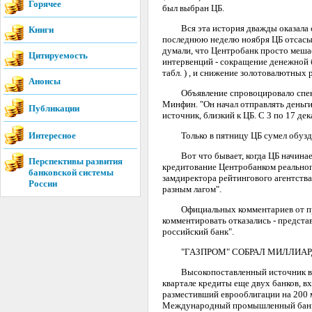
Горячее
был выбран ЦБ.
Вся эта история дважды оказала се
Книги
последнюю неделю ноября ЦБ отсасыв
думали, что Центробанк просто мешае
Цитируемость
интервенций - сокращение денежной б
табл. ) , и снижение золотовалютных 
Анонсы
Объявление спровоцировало спекуля
Минфин. "Он начал отправлять деньги
Публикации
источник, близкий к ЦБ. С 3 по 17 дек
Интересное
Только в пятницу ЦБ сумел обуздать
Вот что бывает, когда ЦБ начинает 
Перспективы развития
кредитование Центробанком реальног
банковской системы
замдиректора рейтингового агентства
России
разным лагом".
Официальных комментариев от предс
комментировать отказались - представ
российский банк".
"ГАЗПРОМ" СОБРАЛ МИЛЛИАР
Высокопоставленный источник в "Га
квартале кредиты еще двух банков, в
разместивший еврооблигации на 200 м
Международный промышленный банк - 