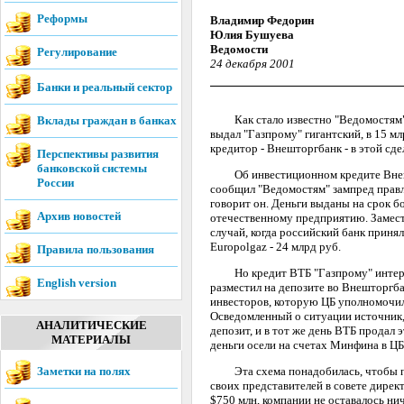
Реформы
Владимир Федорин
Юлия Бушуева
Ведомости
Регулирование
24 декабря 2001
Банки и реальный сектор
Как стало известно "Ведомостям", д
Вклады граждан в банках
выдал "Газпрому" гигантский, в 15 мл
кредитор - Внешторгбанк - в этой сд
Перспективы развития
банковской системы
Об инвестиционном кредите Внештор
России
сообщил "Ведомостям" зампред правле
говорит он. Деньги выданы на срок б
Архив новостей
отечественному предприятию. Замест
случай, когда российский банк приня
Europolgaz - 24 млрд руб.
Правила пользования
Но кредит ВТБ "Газпрому" интересе
English version
разместил на депозите во Внешторгб
инвесторов, которую ЦБ уполномочи
Осведомленный о ситуации источник,
АНАЛИТИЧЕСКИЕ
депозит, и в тот же день ВТБ продал 
МАТЕРИАЛЫ
деньги осели на счетах Минфина в ЦБ
Заметки на полях
Эта схема понадобилась, чтобы помо
своих представителей в совете дирек
$750 млн, компании не оставалось ни