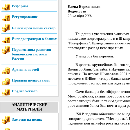
Реформы
Елена Березанская
Ведомости
23 ноября 2001
Регулирование
Банки и реальный сектор
Тенденция увеличения в активах ба
нашла свое подтверждение и в III кв
Вклады граждан в банках
"Интерфакса". Правда, аналитиков на
переходят в разряд невозвратных.
Перспективы развития
банковской системы
У лидеров без перемен.
России
В десятке крупнейших банков лиди
Внешторгбанк (см. табл. ). Идущие 
Архив новостей
списках. По итогам III квартала 200
местами с ДИБом - теперь банки зани
Правила пользования
продолжали расти, с начала года сум
English version
Сами банкиры без эйфории относятс
Межпромбанка, активы которого с нач
составляющей был не таким динамичны
АНАЛИТИЧЕСКИЕ
рост активов банка был почти в два р
МАТЕРИАЛЫ
"S&P недавно обвинили нас в недоста
говорит представитель "Межпрома". В
Заметки на полях
падением цен на нефть рост активов в