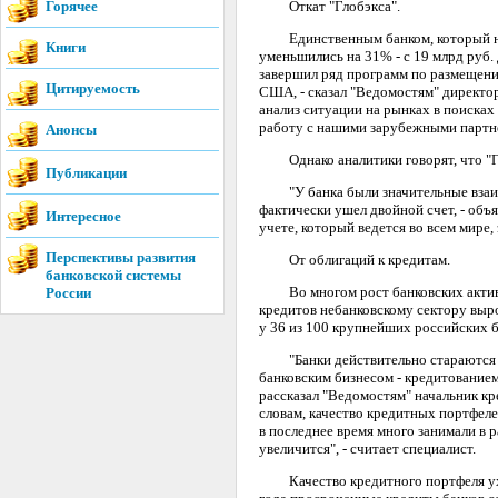
Горячее
Откат "Глобэкса".
Единственным банком, который на эт
Книги
уменьшились на 31% - с 19 млрд руб. д
завершил ряд программ по размещени
Цитируемость
США, - сказал "Ведомостям" директо
анализ ситуации на рынках в поисках
работу с нашими зарубежными партн
Анонсы
Однако аналитики говорят, что "Гло
Публикации
"У банка были значительные взаимн
фактически ушел двойной счет, - об
Интересное
учете, который ведется во всем мире,
Перспективы развития
От облигаций к кредитам.
банковской системы
Во многом рост банковских активов 
России
кредитов небанковскому сектору выросла
у 36 из 100 крупнейших российских б
"Банки действительно стараются вы
банковским бизнесом - кредитованием
рассказал "Ведомостям" начальник кр
словам, качество кредитных портфеле
в последнее время много занимали в 
увеличится", - считает специалист.
Качество кредитного портфеля ухудш