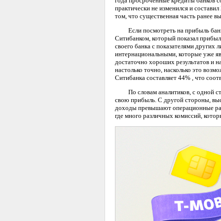
года просроченные кредиты банков со
практически не изменился и составил
том, что существенная часть ранее 
Если посмотреть на прибыль банков
Ситибанком, который показал прибыль
своего банка с показателями других 
интернациональными, которые уже явл
достаточно хороших результатов и н
настолько точно, насколько это возм
Ситибанка составляет 44% , что соот
По словам аналитиков, с одной стор
свою прибыль. С другой стороны, вы
доходы превышают операционные рас
где много различных комиссий, кото