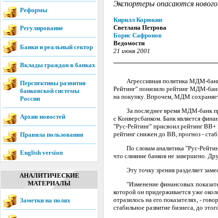
Экспортеры опасаются нового с
Реформы
Кирилл Корюкин
Светлана Петрова
Регулирование
Борис Сафронов
Ведомости
Банки и реальный сектор
21 июня 2001
Вклады граждан в банках
Агрессивная политика МДМ-банка, с
Перспективы развития
Рейтинг" понизило рейтинг МДМ-банк
банковской системы
на покупку. Впрочем, МДМ сохраняет
России
За последнее время МДМ-банк приоб
Архив новостей
с Конверсбанком. Банк является фи
"Рус-Рейтинг" присвоил рейтинг ВВ+ 
рейтинг снижен до ВВ, прогноз - ста
Правила пользования
По словам аналитика "Рус-Рейтинга"
English version
что слияние банков не завершено. Д
Эту точку зрения разделяет замест
АНАЛИТИЧЕСКИЕ
МАТЕРИАЛЫ
"Изменение финансовых показателей
которой он придерживается уже окол
отразилось на его показателях, - гов
Заметки на полях
стабильное развитие бизнеса, до этог