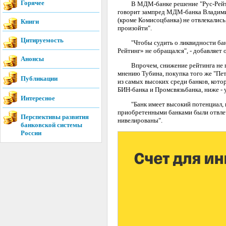
Горячее
В МДМ-банке решение "Рус-Рейтинга"
говорит зампред МДМ-банка Владими
(кроме Комисоцбанка) не отвлекались,
Книги
произойти".
Цитируемость
"Чтобы судить о ликвидности банка,
Рейтинг» не обращался", - добавляет 
Анонсы
Впрочем, снижение рейтинга не го
мнению Тубина, покупка того же "Пе
Публикации
из самых высоких среди банков, кото
БИН-банка и Промсвязьбанка, ниже -
Интересное
"Банк имеет высокий потенциал, но 
приобретенными банками были отвле
Перспективы развития
нивелированы".
банковской системы
России