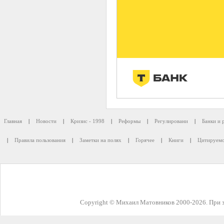
Главная
|
Новости
|
Кризис - 1998
|
Реформы
|
Регулировани
|
Банки и 
|
Правила пользования
|
Заметки на полях
|
Горячее
|
Книги
|
Цитируемо
Copyright © Михаил Матовников 2000-2026. При з