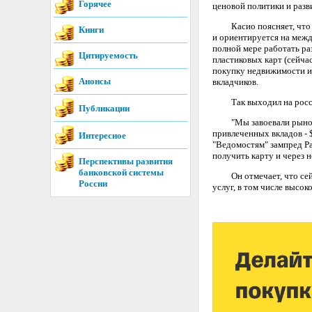
Горячее
ценовой политики и разв
Касио поясняет, что ба
Книги
и ориентируется на меж
полной мере работать ра
Цитируемость
пластиковых карт (сейча
покупку недвижимости и 
Анонсы
вкладчиков.
Так выходил на россий
Публикации
"Мы завоевали рынок ча
привлеченных вкладов - $
Интересное
"Ведомостям" зампред Ра
получить карту и через н
Перспективы развития
банковской системы
Он отмечает, что сейча
России
услуг, в том числе высо