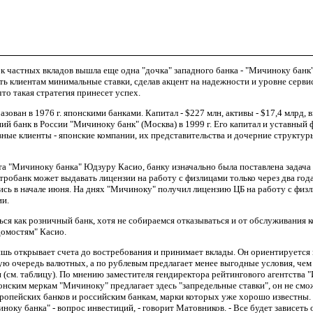
стных вкладов вышла еще одна "дочка" западного банка - "Мичиноку банк"
ь клиентам минимальные ставки, сделав акцент на надежности и уровне сервис
то такая стратегия принесет успех.
н в 1976 г. японскими банками. Капитал - $227 млн, активы - $17,4 млрд, вк
й банк в России "Мичиноку банк" (Москва) в 1999 г. Его капитал и уставный ф
вные клиенты - японские компании, их представительства и дочерние структуры
Мичиноку банка" Юдзуру Касио, банку изначально была поставлена задача -
тробанк может выдавать лицензии на работу с физлицами только через два год
ись в начале июня. На днях "Мичиноку" получил лицензию ЦБ на работу с физл
ии.
как розничный банк, хотя не собираемся отказываться и от обслуживания 
домостям" Касио.
ткрывает счета до востребования и принимает вклады. Он ориентируется 
вую очередь валютных, а по рублевым предлагает менее выгодные условия, чем
и (см. таблицу). По мнению заместителя гендиректора рейтингового агентства
онским меркам "Мичиноку" предлагает здесь "запредельные ставки", он не смо
ропейских банков и российским банкам, марки которых уже хорошо известны.
оку банка" - вопрос инвестиций, - говорит Матовников. - Все будет зависеть 