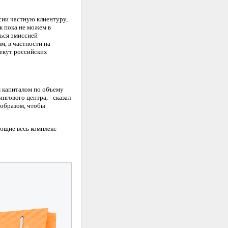
сии частную клиентуру,
к пока не можем в
ться эмиссией
м, в частности на
лекут российских
 капиталом по объему
нгового центра, - сказал
 образом, чтобы
ющие весь комплекс