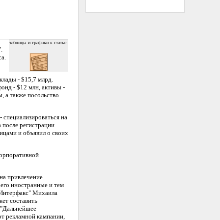
таблицы и графики к статье:
.
а.
лады - $15,7 млрд.
онд - $12 млн, активы -
, а также посольство
 специализироваться на
а после регистрации
ицами и объявил о своих
корпоративной
на привлечение
 его иностранные и тем
 "Интерфакс" Михаила
жет составить
 "Дальнейшее
от рекламной кампании,