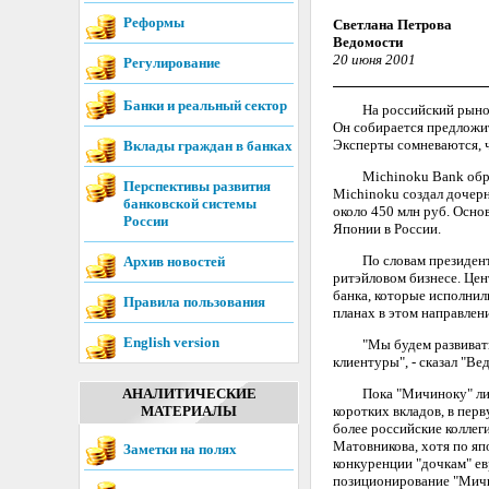
Реформы
Светлана Петрова
Ведомости
20 июня 2001
Регулирование
Банки и реальный сектор
На российский рынок ча
Он собирается предложит
Эксперты сомневаются, ч
Вклады граждан в банках
Michinoku Bank образова
Перспективы развития
Michinoku создал дочерни
банковской системы
около 450 млн руб. Осно
России
Японии в России.
По словам президента "
Архив новостей
ритэйловом бизнесе. Цен
банка, которые исполнил
Правила пользования
планах в этом направлен
English version
"Мы будем развиваться 
клиентуры", - сказал "Ве
АНАЛИТИЧЕСКИЕ
Пока "Мичиноку" лишь о
МАТЕРИАЛЫ
коротких вкладов, в пер
более российские коллег
Матовникова, хотя по яп
Заметки на полях
конкуренции "дочкам" ев
позиционирование "Мичин