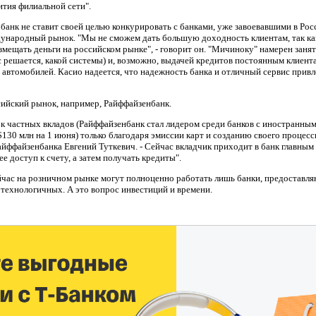
ития филиальной сети".
нк не ставит своей целью конкурировать с банками, уже завоевавшими в Рос
дународный рынок. "Мы не сможем дать большую доходность клиентам, так ка
змещать деньги на российском рынке", - говорит он. "Мичиноку" намерен заня
с решается, какой системы) и, возможно, выдачей кредитов постоянным клиента
автомобилей. Касио надеется, что надежность банка и отличный сервис прив
ский рынок, например, Райффайзенбанк.
стных вкладов (Райффайзенбанк стал лидером среди банков с иностранным
130 млн на 1 июня) только благодаря эмиссии карт и созданию своего процесси
йффайзенбанка Евгений Туткевич. - Сейчас вкладчик приходит в банк главным
ее доступ к счету, а затем получать кредиты".
с на розничном рынке могут полноценно работать лишь банки, предоставля
котехнологичных. А это вопрос инвестиций и времени.