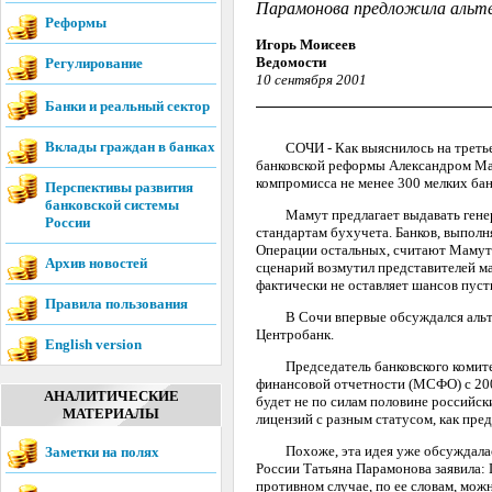
Парамонова предложила альт
Реформы
Игорь Моисеев
Ведомости
Регулирование
10 сентября 2001
Банки и реальный сектор
Вклады граждан в банках
СОЧИ - Как выяснилось на третьей 
банковской реформы Александром Мам
компромисса не менее 300 мелких бан
Перспективы развития
банковской системы
Мамут предлагает выдавать генерал
России
стандартам бухучета. Банков, выполн
Операции остальных, считают Мамут 
Архив новостей
сценарий возмутил представителей ма
фактически не оставляет шансов пус
Правила пользования
В Сочи впервые обсуждался альтерн
Центробанк.
English version
Председатель банковского комитета
финансовой отчетности (МСФО) с 2004
АНАЛИТИЧЕСКИЕ
будет не по силам половине российск
МАТЕРИАЛЫ
лицензий с разным статусом, как пре
Похоже, эта идея уже обсуждалась 
Заметки на полях
России Татьяна Парамонова заявила: 
противном случае, по ее словам, мож