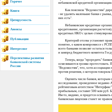
Горячее
небанковской кредитной организации
Как пояснила "Ведомостям" директо
Книги
- не удалить маленькие банки с рынка
них есть".
Цитируемость
Небанковские кредитные организаци
Анонсы
кредитование, организация расчетов)
кредитных НКО с целью стимулирован
Публикации
Критерий отсева установит правител
понятно, о каком компромиссе с РСПП
всего банками позволят остаться толь
Интересное
и зампред бюджетного комитета Гос
Перспективы развития
Теперь, когда "проредить" банковск
банковской системы
осмеливаются громко протестовать. 
России
"Ведомостям", что, хотя ассоциации 
против решения, о котором говорила 
Оценить число банков, которым сужд
исследование, проведенное недавно 
рейтинговым агентством "Интерфакс",
прибыльным, составит 500 млн руб. Ба
Им-то, видимо, и придется осваивать
банковская лицензия станет не правом