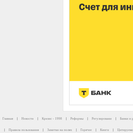
Главная
|
Новости
|
Кризис - 1998
|
Реформы
|
Регулировани
|
Банки и 
|
Правила пользования
|
Заметки на полях
|
Горячее
|
Книги
|
Цитируемо