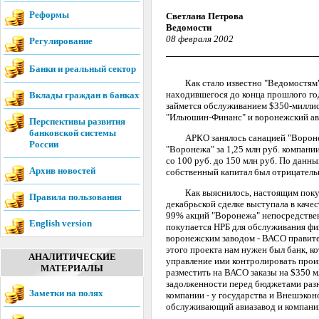
Реформы
Светлана Петрова
Ведомости
08 февраля 2002
Регулирование
Банки и реальный сектор
Как стало известно "Ведомостям", 
находившегося до конца прошлого го
Вклады граждан в банках
займется обслуживанием $350-миллио
"Ильюшин-Финанс" и воронежский ав
Перспективы развития
банковской системы
АРКО занялось санацией "Воронежа" 
России
"Воронежа" за 1,25 млн руб. компании
со 100 руб. до 150 млн руб. По данным
Архив новостей
собственный капитал был отрицательн
Как выяснилось, настоящим покупат
Правила пользования
декабрьской сделке выступала в каче
99% акций "Воронежа" непосредствен
English version
покупается НРБ для обслуживания ф
воронежским заводом - ВАСО правител
этого проекта нам нужен был банк, 
АНАЛИТИЧЕСКИЕ
управление ими контролировать произ
МАТЕРИАЛЫ
разместить на ВАСО заказы на $350 м
задолженности перед бюджетами раз
Заметки на полях
компании - у государства и Внешэкон
обслуживающий авиазавод и компан