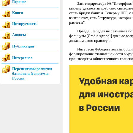
Горячее
Замгендиректора РА "Интерфакс" М
как ему удалось за довольно символи
Книги
стать бридж-банком. Теперь у НРБ, с 
контрактам, есть "структура, котора
расчеты".
Цитируемость
Правда, Лебедев не связывает поку
Анонсы
французы [Credit Agricol] для нас во
докажем свою правоту".
Публикации
Интересы Лебедева весьма обширны
формирование филиальной сети в круп
Интересное
производства общественного транспо
Перспективы развития
банковской системы
России