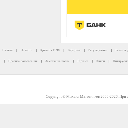
Главная
|
Новости
|
Кризис - 1998
|
Реформы
|
Регулировани
|
Банки и 
|
Правила пользования
|
Заметки на полях
|
Горячее
|
Книги
|
Цитируемо
Copyright © Михаил Матовников 2000-2026. При з