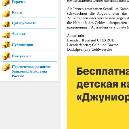
erwirtschafteten Geldes unternommen w
Горячее
Als "ersten ernsthaften Schrill im Ka
Книги
schwaechten die Abgeordneten das 
Zollvergehen oder Verstoessen gegen d
die Herkunft des Geldes ueberpruefen
Цитируемость
ausgenommen. Ausserdem verzichtete M
Анонсы
Autor: mbr
Laender: Russland C4EXRUE
Публикации
Laenderfacette; Geld und Boerse
Deskriptor(en): Geldwaesche
Интересное
Перспективы развития
банковской системы
России