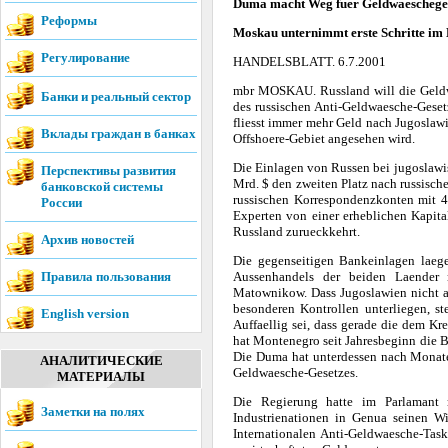
Duma macht Weg fuer Geldwaeschegese
Реформы
Moskau unternimmt erste Schritte im
Регулирование
HANDELSBLATT. 6.7.2001
mbr MOSKAU. Russland will die Geldwa
Банки и реальный сектор
des russischen Anti-Geldwaesche-Geset
fliesst immer mehr Geld nach Jugoslaw
Вклады граждан в банках
Offshoere-Gebiet angesehen wird.
Die Einlagen von Russen bei jugoslawis
Перспективы развития
Mrd. $ den zweiten Platz nach russisc
банковской системы
russischen Korrespondenzkonten mit 4
России
Experten von einer erheblichen Kapita
Russland zurueckkehrt.
Архив новостей
Die gegenseitigen Bankeinlagen laeg
Правила пользования
Aussenhandels der beiden Laender n
Matownikow. Dass Jugoslawien nicht au
besonderen Kontrollen unterliegen, s
English version
Auffaellig sei, dass gerade die dem K
hat Montenegro seit Jahresbeginn die B
Die Duma hat unterdessen nach Monate
АНАЛИТИЧЕСКИЕ
Geldwaesche-Gesetzes.
МАТЕРИАЛЫ
Die Regierung hatte im Parlamant
Заметки на полях
Industrienationen in Genua seinen W
Internationalen Anti-Geldwaesche-Tas